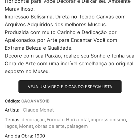
Horizontal para Você Decorar e Deixar seu Ambiente
Maravilhoso.
Impressão Belíssima, Direta no Tecido Canvas com
Arquivos Adquiridos dos melhores Museus.
Produzida com muito Carinho e Dedicação por
Apaixonados por Arte para Encantar Você com
Extrema Beleza e Qualidade.
Decore com sua Paixão, realize seu Sonho e tenha sua
Obra de Arte com uma incrível semelhança ao original
exposto no Museu.
VEJA UM VÍDEO E DICAS DO ESPECIALISTA
Código:
OACANV501B
Artista:
Claude Monet
Temas:
decoração
,
Formato Horizontal
,
impressionismo
,
lagos
,
Monet
,
obras de arte
,
paisagem
Ano da Obra:
1900