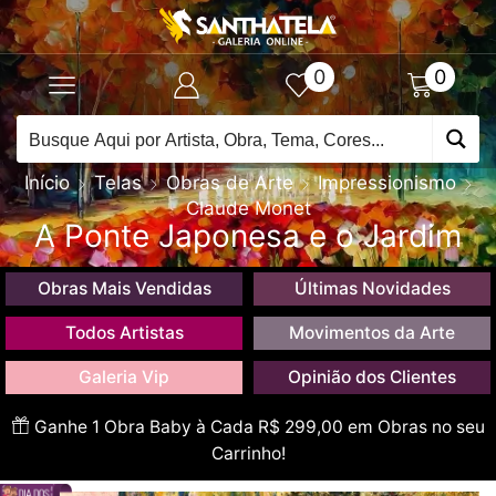
0
0
Início
Telas
Obras de Arte
Impressionismo
Claude Monet
A Ponte Japonesa e o Jardim
Obras Mais Vendidas
Últimas Novidades
Todos Artistas
Movimentos da Arte
Galeria Vip
Opinião dos Clientes
Ganhe 1 Obra Baby à Cada R$ 299,00 em Obras no seu
Carrinho!