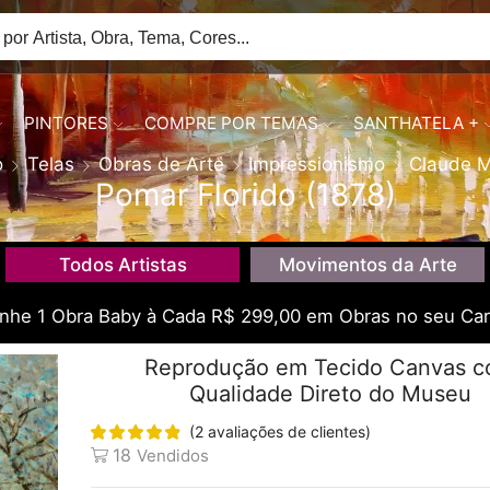
PINTORES
COMPRE POR TEMAS
SANTHATELA +
o
Telas
Obras de Arte
Impressionismo
Claude 
Pomar Florido (1878)
Todos Artistas
Movimentos da Arte
he 1 Obra Baby à Cada R$ 299,00 em Obras no seu Car
Reprodução em Tecido Canvas 
Qualidade Direto do Museu
(
2
avaliações de clientes)
18
Vendidos