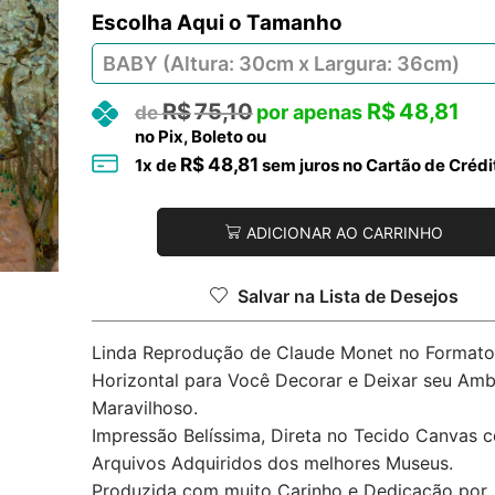
Tamanho
R$
75,10
R$
48,81
no Pix, Boleto ou
R$
48,81
1
x de
sem juros no Cartão de Crédi
ADICIONAR AO CARRINHO
Salvar na Lista de Desejos
Linda Reprodução de Claude Monet no Formato
Horizontal para Você Decorar e Deixar seu Amb
Maravilhoso.
Impressão Belíssima, Direta no Tecido Canvas 
Arquivos Adquiridos dos melhores Museus.
Produzida com muito Carinho e Dedicação por