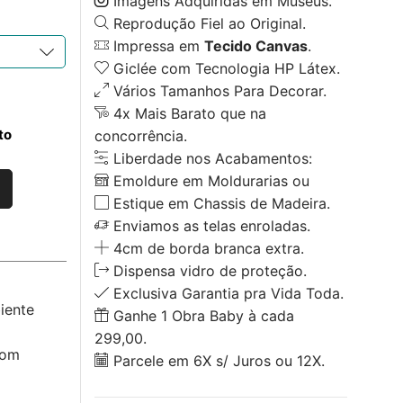
Imagens Adquiridas em Museus.
Reprodução Fiel ao Original.
Impressa em
Tecido Canvas
.
Giclée com Tecnologia HP Látex.
Vários Tamanhos Para Decorar.
4x Mais Barato que na
to
concorrência.
Liberdade nos Acabamentos:
Emoldure em Moldurarias ou
Estique em Chassis de Madeira.
Enviamos as telas enroladas.
4cm de borda branca extra.
Dispensa vidro de proteção.
Exclusiva Garantia pra Vida Toda.
iente
Ganhe 1 Obra Baby à cada
299,00.
com
Parcele em 6X s/ Juros ou 12X.