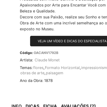
Apaixonados por Arte para Encantar Você com
Beleza e Qualidade.
Decore com sua Paixão, realize seu Sonho e te
Obra de Arte com uma incrível semelhança ao or
exposto no Museu.
VEJA UM VÍDEO E DICAS DO ESPECIALISTA
Código:
OACANV1792B
Artista:
Claude Monet
Temas:
flores
,
Formato Horizontal
,
impressionis
obras de arte
,
paisagem
Ano da Obra:
1878
INFO
DICAS
FICHA
AVALIAÇÕES (2)