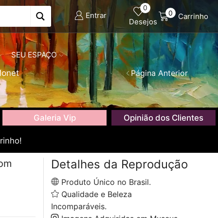
0
0
Entrar
Carrinho
Desejos
SEU ESPAÇO
Monet
Página Anterior
Galeria Vip
Opinião dos Clientes
rinho!
Detalhes da Reprodução
com
Produto Único no Brasil.
Qualidade e Beleza
Incomparáveis.