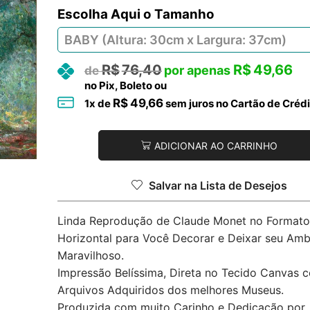
Tamanho
R$
76,40
R$
49,66
no Pix, Boleto ou
R$
49,66
1
x de
sem juros no Cartão de Crédi
ADICIONAR AO CARRINHO
Salvar na Lista de Desejos
Linda Reprodução de Claude Monet no Formato
Horizontal para Você Decorar e Deixar seu Amb
Maravilhoso.
Impressão Belíssima, Direta no Tecido Canvas 
Arquivos Adquiridos dos melhores Museus.
Produzida com muito Carinho e Dedicação por