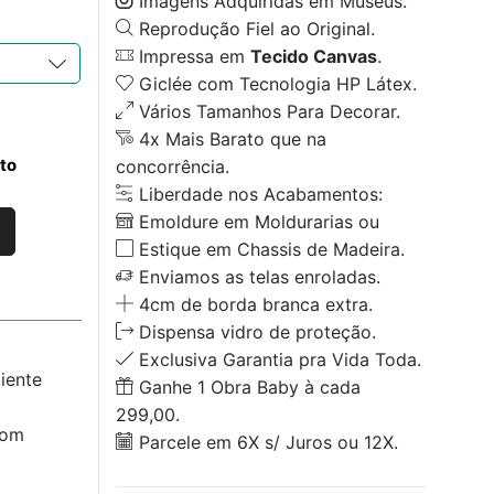
Imagens Adquiridas em Museus.
Reprodução Fiel ao Original.
Impressa em
Tecido Canvas
.
Giclée com Tecnologia HP Látex.
Vários Tamanhos Para Decorar.
4x Mais Barato que na
to
concorrência.
Liberdade nos Acabamentos:
Emoldure em Moldurarias ou
Estique em Chassis de Madeira.
Enviamos as telas enroladas.
4cm de borda branca extra.
Dispensa vidro de proteção.
Exclusiva Garantia pra Vida Toda.
iente
Ganhe 1 Obra Baby à cada
299,00.
com
Parcele em 6X s/ Juros ou 12X.