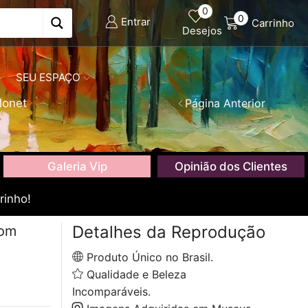
0
0
Entrar
Carrinho
Desejos
SEU ESPAÇO
Monet
Página Anterior
Galeria Vip
Opinião dos Clientes
rinho!
Detalhes da Reprodução
com
Produto Único no Brasil.
Qualidade e Beleza
Incomparáveis.