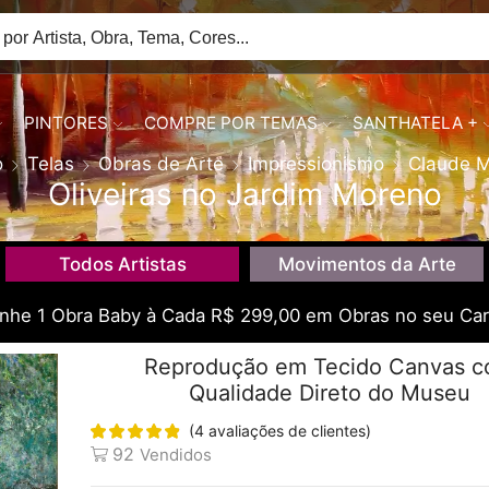
PINTORES
COMPRE POR TEMAS
SANTHATELA +
o
Telas
Obras de Arte
Impressionismo
Claude 
Oliveiras no Jardim Moreno
Todos Artistas
Movimentos da Arte
he 1 Obra Baby à Cada R$ 299,00 em Obras no seu Car
Reprodução em Tecido Canvas 
Qualidade Direto do Museu
(
4
avaliações de clientes)
92
Vendidos