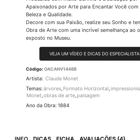
Apaixonados por Arte para Encantar Você com
Beleza e Qualidade.
Decore com sua Paixão, realize seu Sonho e te
Obra de Arte com uma incrível semelhança ao or
exposto no Museu.
VEJA UM VÍDEO E DICAS DO ESPECIALISTA
Código:
OACANV1448B
Artista:
Claude Monet
Temas:
árvores
,
Formato Horizontal
,
impressioni
Monet
,
obras de arte
,
paisagem
Ano da Obra:
1884
INFO
DICAS
FICHA
AVALIAÇÕES (4)