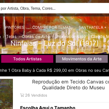
PINTORES
COMPRE POR TEMAS
SANTHATELA +
o
Telas
Obras de Arte
Impressionismo
Claude 
Ninfeias – Luz do Sol (1917)
Todos Artistas
Movimentos da Arte
he 1 Obra Baby à Cada R$ 299,00 em Obras no seu Car
Reprodução em Tecido Canvas 
Qualidade Direto do Museu
26
Vendidos
Tamanho