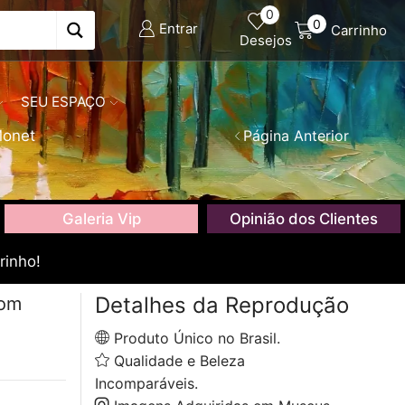
0
0
Entrar
Carrinho
Desejos
SEU ESPAÇO
Monet
Página Anterior
Galeria Vip
Opinião dos Clientes
rinho!
Detalhes da Reprodução
com
Produto Único no Brasil.
Qualidade e Beleza
Incomparáveis.