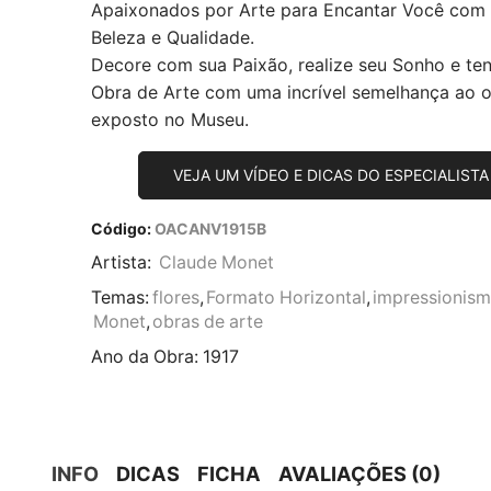
Apaixonados por Arte para Encantar Você com
Beleza e Qualidade.
Decore com sua Paixão, realize seu Sonho e te
Obra de Arte com uma incrível semelhança ao or
exposto no Museu.
VEJA UM VÍDEO E DICAS DO ESPECIALISTA
Código:
OACANV1915B
Artista:
Claude Monet
Temas:
flores
,
Formato Horizontal
,
impressionis
Monet
,
obras de arte
Ano da Obra:
1917
INFO
DICAS
FICHA
AVALIAÇÕES (0)