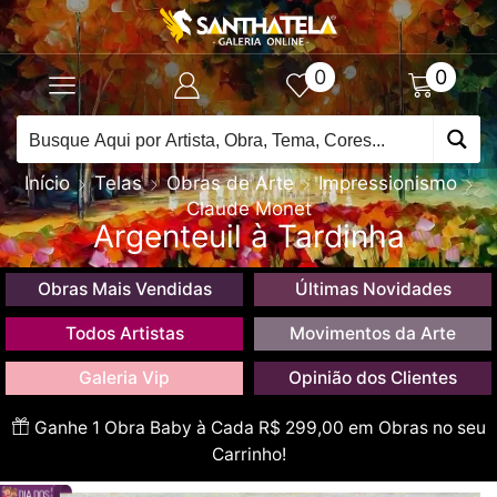
0
0
Início
Telas
Obras de Arte
Impressionismo
Claude Monet
Argenteuil à Tardinha
Obras Mais Vendidas
Últimas Novidades
Todos Artistas
Movimentos da Arte
Galeria Vip
Opinião dos Clientes
Ganhe 1 Obra Baby à Cada R$ 299,00 em Obras no seu
Carrinho!