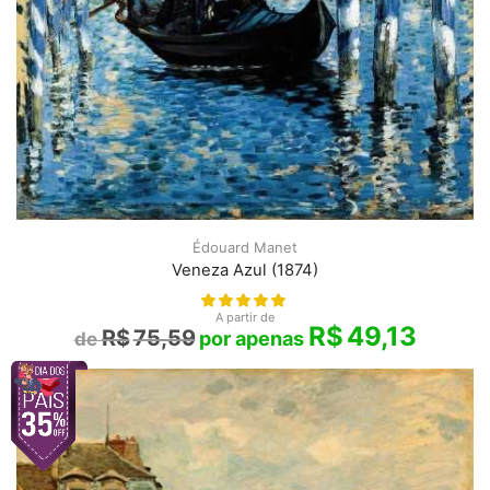
Édouard Manet
Veneza Azul (1874)
A partir de
R$
49,13
R$
75,59