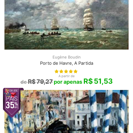
Eugène Boudin
Porto de Havre, A Partida
A partir de
R$
51,53
R$
79,27