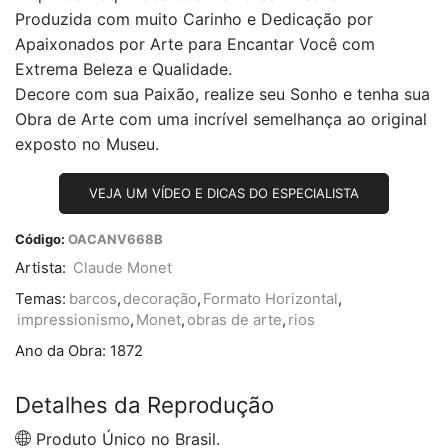
Produzida com muito Carinho e Dedicação por
Apaixonados por Arte para Encantar Você com
Extrema Beleza e Qualidade.
Decore com sua Paixão, realize seu Sonho e tenha sua
Obra de Arte com uma incrível semelhança ao original
exposto no Museu.
VEJA UM VÍDEO E DICAS DO ESPECIALISTA
Código:
OACANV668B
Artista:
Claude Monet
Temas:
barcos
,
decoração
,
Formato Horizontal
,
impressionismo
,
Monet
,
obras de arte
,
rios
Ano da Obra:
1872
Detalhes da Reprodução
Produto Único no Brasil.