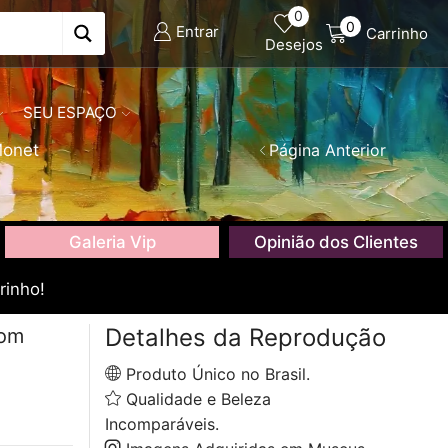
0
0
Entrar
Carrinho
Desejos
SEU ESPAÇO
Monet
Página Anterior
Galeria Vip
Opinião dos Clientes
rinho!
Detalhes da Reprodução
com
Produto Único no Brasil.
Qualidade e Beleza
Incomparáveis.