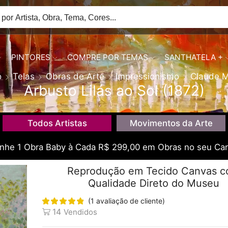
PINTORES
COMPRE POR TEMAS
SANTHATELA +
o
Telas
Obras de Arte
Impressionismo
Claude 
Arbusto Lilás ao Sol (1872)
Todos Artistas
Movimentos da Arte
he 1 Obra Baby à Cada R$ 299,00 em Obras no seu Car
Reprodução em Tecido Canvas 
Qualidade Direto do Museu
(
1
avaliação de cliente)
14
Vendidos