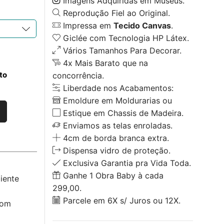
Imagens Adquiridas em Museus.
Reprodução Fiel ao Original.
Impressa em
Tecido Canvas
.
Giclée com Tecnologia HP Látex.
Vários Tamanhos Para Decorar.
4x Mais Barato que na
to
concorrência.
Liberdade nos Acabamentos:
Emoldure em Moldurarias ou
Estique em Chassis de Madeira.
Enviamos as telas enroladas.
4cm de borda branca extra.
Dispensa vidro de proteção.
Exclusiva Garantia pra Vida Toda.
Ganhe 1 Obra Baby à cada
iente
299,00.
Parcele em 6X s/ Juros ou 12X.
com