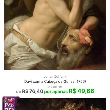
Johan Zoffany
Davi com a Cabeça de Golias (1756)
A partir de
R$
49,66
R$
76,40