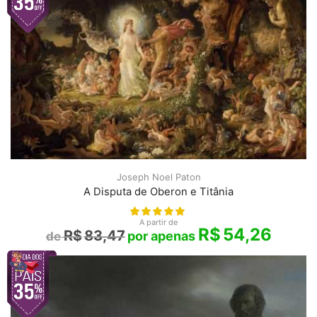
Joseph Noel Paton
A Disputa de Oberon e Titânia
A partir de
R$
54,26
R$
83,47