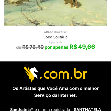
Alfred Kowalski
Lobo Solitário
A partir de
R$
49,66
R$
76,40
Os Artistas que Você Ama com o melhor
Serviço da Internet.
Santhatela®
é marca registrada |
SANTHATELA