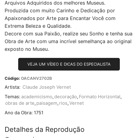
Arquivos Adquiridos dos melhores Museus.
Produzida com muito Carinho e Dedicação por
Apaixonados por Arte para Encantar Você com
Extrema Beleza e Qualidade.
Decore com sua Paixão, realize seu Sonho e tenha sua
Obra de Arte com uma incrível semelhança ao original
exposto no Museu.
VEJA UM VÍDEO E DICAS DO ESPECIALISTA
Código:
OACANV2702B
Artista:
Claude Joseph Vernet
Temas:
academicismo
,
decoração
,
Formato Horizontal
,
obras de arte
,
paisagem
,
rios
,
Vernet
Ano da Obra:
1751
Detalhes da Reprodução