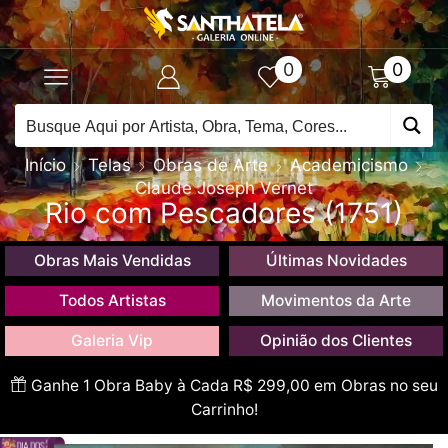
0
0
Início
Telas
Obras de Arte
Academicismo
Claude Joseph Vernet
Rio com Pescadores (1751)
Obras Mais Vendidas
Últimas Novidades
Todos Artistas
Movimentos da Arte
Galeria Vip
Opinião dos Clientes
Ganhe 1 Obra Baby à Cada R$ 299,00 em Obras no seu
Carrinho!