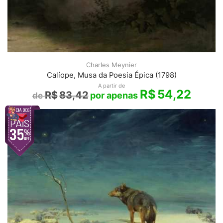
Charles Meynier
Calíope, Musa da Poesia Épica (1798)
A partir de
R$
54,22
R$
83,42