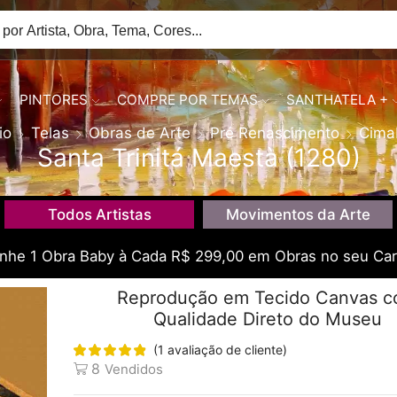
PINTORES
COMPRE POR TEMAS
SANTHATELA +
io
Telas
Obras de Arte
Pré Renascimento
Cima
Santa Trinitá Maestà (1280)
Todos Artistas
Movimentos da Arte
he 1 Obra Baby à Cada R$ 299,00 em Obras no seu Car
Reprodução em Tecido Canvas 
Qualidade Direto do Museu
(
1
avaliação de cliente)
8
Vendidos