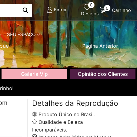
0
0
Entrar
Carrinho
Desejos
SEU ESPAÇO
bue
Página Anterior
Galeria Vip
Opinião dos Clientes
rinho!
Detalhes da Reprodução
com
Produto Único no Brasil.
Qualidade e Beleza
Incomparáveis.