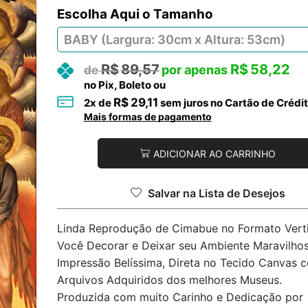
Tamanho
R$
89,57
R$
58,22
no Pix, Boleto ou
R$
29,11
2
x de
sem juros no Cartão de Crédi
Mais formas de pagamento
ADICIONAR AO CARRINHO
Salvar na Lista de Desejos
Linda Reprodução de Cimabue no Formato Verti
Você Decorar e Deixar seu Ambiente Maravilhos
Impressão Belíssima, Direta no Tecido Canvas 
Arquivos Adquiridos dos melhores Museus.
Produzida com muito Carinho e Dedicação por