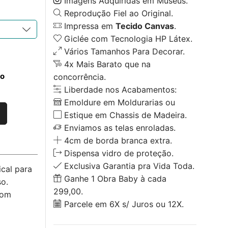
Imagens Adquiridas em Museus.
Reprodução Fiel ao Original.
Impressa em
Tecido Canvas
.
Giclée com Tecnologia HP Látex.
Vários Tamanhos Para Decorar.
4x Mais Barato que na
to
concorrência.
Liberdade nos Acabamentos:
Emoldure em Moldurarias ou
Estique em Chassis de Madeira.
Enviamos as telas enroladas.
4cm de borda branca extra.
Dispensa vidro de proteção.
Exclusiva Garantia pra Vida Toda.
cal para
Ganhe 1 Obra Baby à cada
o.
299,00.
com
Parcele em 6X s/ Juros ou 12X.