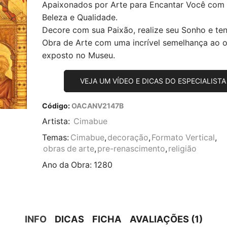
Apaixonados por Arte para Encantar Você com
Beleza e Qualidade.
Decore com sua Paixão, realize seu Sonho e te
Obra de Arte com uma incrível semelhança ao or
exposto no Museu.
VEJA UM VÍDEO E DICAS DO ESPECIALISTA
Código:
OACANV2147B
Artista:
Cimabue
Temas:
Cimabue
,
decoração
,
Formato Vertical
,
obras de arte
,
pre-renascimento
,
religião
Ano da Obra:
1280
INFO
DICAS
FICHA
AVALIAÇÕES (1)