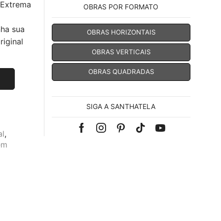
 Extrema
OBRAS POR FORMATO
nha sua
OBRAS HORIZONTAIS
iginal
OBRAS VERTICAIS
OBRAS QUADRADAS
SIGA A SANTHATELA
Facebook
Instagram
Pinterest
Tik-
Youtube
al
,
em
tok