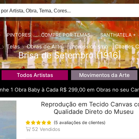
PINTORES
COMPRE POR TEMAS
SANTHATELA +
Telas
Obras de Arte
Impressionismo
Charles C
Brisa de Setembro (1916)
Todos Artistas
Movimentos da Arte
he 1 Obra Baby à Cada R$ 299,00 em Obras no seu Car
Reprodução em Tecido Canvas 
Qualidade Direto do Museu
(
5
avaliações de clientes)
52
Vendidos