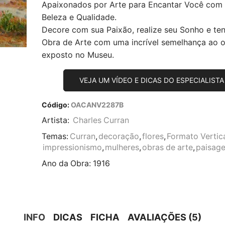
Apaixonados por Arte para Encantar Você com
Beleza e Qualidade.
Decore com sua Paixão, realize seu Sonho e te
Obra de Arte com uma incrível semelhança ao or
exposto no Museu.
VEJA UM VÍDEO E DICAS DO ESPECIALISTA
Código:
OACANV2287B
Artista:
Charles Curran
Temas:
Curran
,
decoração
,
flores
,
Formato Vertic
impressionismo
,
mulheres
,
obras de arte
,
paisag
Ano da Obra:
1916
INFO
DICAS
FICHA
AVALIAÇÕES (5)