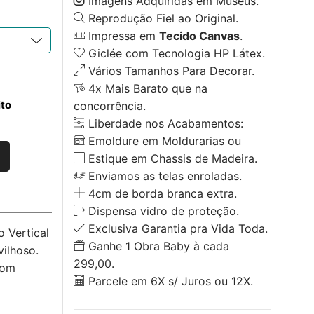
Imagens Adquiridas em Museus.
Reprodução Fiel ao Original.
Impressa em
Tecido Canvas
.
Giclée com Tecnologia HP Látex.
Vários Tamanhos Para Decorar.
4x Mais Barato que na
ito
concorrência.
Liberdade nos Acabamentos:
Emoldure em Moldurarias ou
Estique em Chassis de Madeira.
Enviamos as telas enroladas.
4cm de borda branca extra.
Dispensa vidro de proteção.
Exclusiva Garantia pra Vida Toda.
 Vertical
Ganhe 1 Obra Baby à cada
ilhoso.
299,00.
com
Parcele em 6X s/ Juros ou 12X.