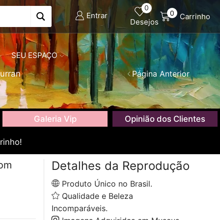
0
0
Entrar
Carrinho
Desejos
SEU ESPAÇO
urran
Página Anterior
Galeria Vip
Opinião dos Clientes
rinho!
Detalhes da Reprodução
com
Produto Único no Brasil.
Qualidade e Beleza
Incomparáveis.