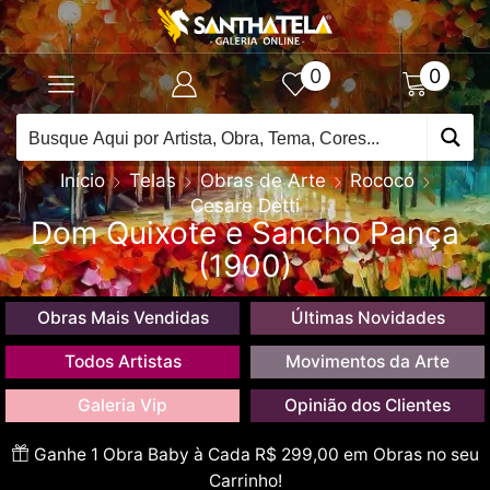
0
0
Início
Telas
Obras de Arte
Rococó
Cesare Detti
Dom Quixote e Sancho Pança
(1900)
Obras Mais Vendidas
Últimas Novidades
Todos Artistas
Movimentos da Arte
Galeria Vip
Opinião dos Clientes
Ganhe 1 Obra Baby à Cada R$ 299,00 em Obras no seu
Carrinho!