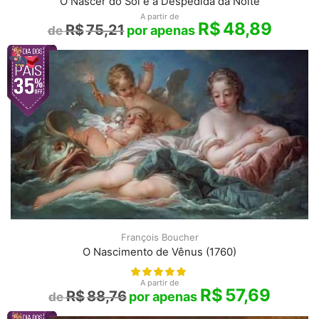
O Nascer do Sol e a Despedida da Noite
A partir de
R$
48,89
R$
75,21
François Boucher
O Nascimento de Vênus (1760)
A partir de
R$
57,69
R$
88,76