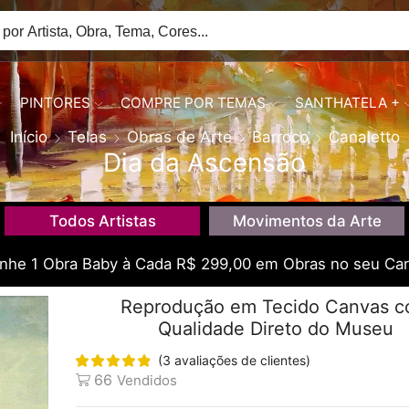
PINTORES
COMPRE POR TEMAS
SANTHATELA +
Início
Telas
Obras de Arte
Barroco
Canaletto
Dia da Ascensão
Todos Artistas
Movimentos da Arte
he 1 Obra Baby à Cada R$ 299,00 em Obras no seu Car
Reprodução em Tecido Canvas 
Qualidade Direto do Museu
(
3
avaliações de clientes)
66
Vendidos