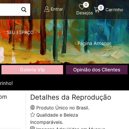
0
0
Entrar
Carrinho
Desejos
SEU ESPAÇO
Página Anterior
Galeria Vip
Opinião dos Clientes
rinho!
Detalhes da Reprodução
com
Produto Único no Brasil.
Qualidade e Beleza
Incomparáveis.