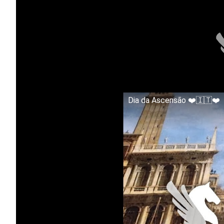
Dia da Ascensão ❤️🇮🇹❤️