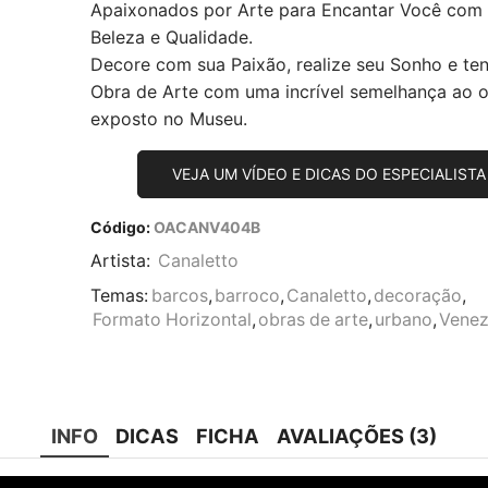
Apaixonados por Arte para Encantar Você com
Beleza e Qualidade.
Decore com sua Paixão, realize seu Sonho e te
Obra de Arte com uma incrível semelhança ao or
exposto no Museu.
VEJA UM VÍDEO E DICAS DO ESPECIALISTA
Código:
OACANV404B
Artista:
Canaletto
Temas:
barcos
,
barroco
,
Canaletto
,
decoração
,
Formato Horizontal
,
obras de arte
,
urbano
,
Vene
INFO
DICAS
FICHA
AVALIAÇÕES (3)