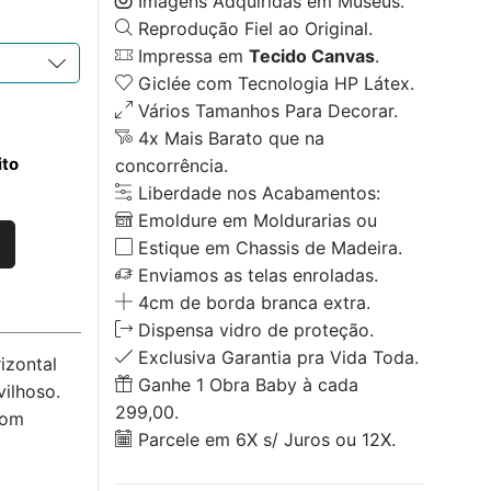
Imagens Adquiridas em Museus.
Reprodução Fiel ao Original.
Impressa em
Tecido Canvas
.
Giclée com Tecnologia HP Látex.
Vários Tamanhos Para Decorar.
4x Mais Barato que na
ito
concorrência.
Liberdade nos Acabamentos:
Emoldure em Moldurarias ou
Estique em Chassis de Madeira.
Enviamos as telas enroladas.
4cm de borda branca extra.
Dispensa vidro de proteção.
Exclusiva Garantia pra Vida Toda.
izontal
Ganhe 1 Obra Baby à cada
ilhoso.
299,00.
com
Parcele em 6X s/ Juros ou 12X.