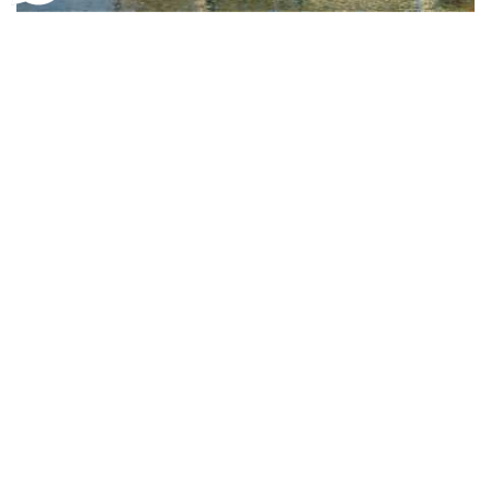
Federico del Campo
Palácio Ca’ d’Oro
A partir de
R$
57,41
R$
88,33