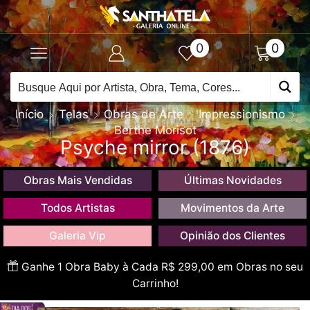
0
0
Início
Telas
Obras de Arte
Impressionismo
Berthe Morisot
Psyche mirror (1876)
Obras Mais Vendidas
Últimas Novidades
Todos Artistas
Movimentos da Arte
Galeria Vip
Opinião dos Clientes
Ganhe 1 Obra Baby à Cada R$ 299,00 em Obras no seu
Carrinho!