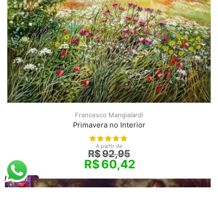
Francesco Mangialardi
Primavera no Interior
A partir de
R$
92,95
R$
60,42