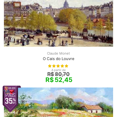
Claude Monet
O Cais do Louvre
A partir de
R$
80,70
R$
52,45