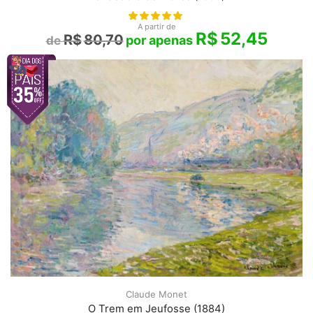
A partir de
R$
52,45
R$
80,70
Claude Monet
O Trem em Jeufosse (1884)