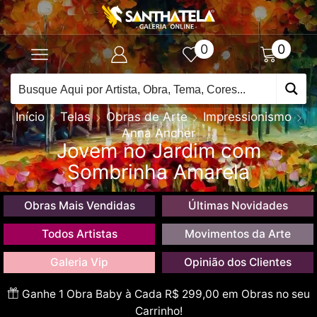
0
0
Início
Telas
Obras de Arte
Impressionismo
Anna Ancher
Jovem no Jardim com
Sombrinha Amarela
Obras Mais Vendidas
Últimas Novidades
Todos Artistas
Movimentos da Arte
Galeria Vip
Opinião dos Clientes
Ganhe 1 Obra Baby à Cada R$ 299,00 em Obras no seu
Carrinho!