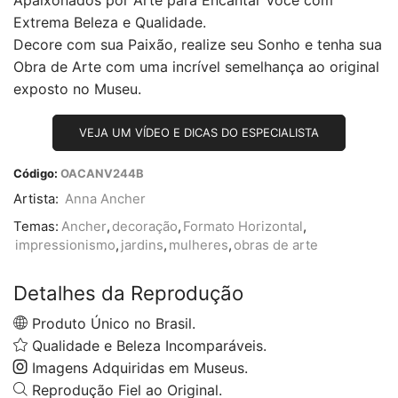
Apaixonados por Arte para Encantar Você com
Extrema Beleza e Qualidade.
Decore com sua Paixão, realize seu Sonho e tenha sua
Obra de Arte com uma incrível semelhança ao original
exposto no Museu.
VEJA UM VÍDEO E DICAS DO ESPECIALISTA
Código:
OACANV244B
Artista:
Anna Ancher
Temas:
Ancher
,
decoração
,
Formato Horizontal
,
impressionismo
,
jardins
,
mulheres
,
obras de arte
Detalhes da Reprodução
Produto Único no Brasil.
Qualidade e Beleza Incomparáveis.
Imagens Adquiridas em Museus.
Reprodução Fiel ao Original.