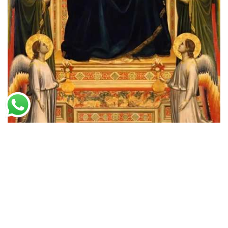
Giotto
Madona Entronada (1306)
A partir de
R$
55,24
R$
84,99