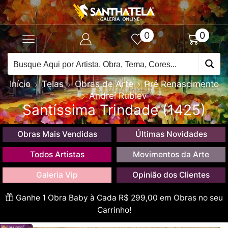
0
0
Início
Telas
Obras de Arte
Pré Renascimento
Andrei Rublev
Santíssima Trindade (1425)
Obras Mais Vendidas
Últimas Novidades
Todos Artistas
Movimentos da Arte
Galeria Vip
Opinião dos Clientes
Ganhe 1 Obra Baby à Cada R$ 299,00 em Obras no seu
Carrinho!