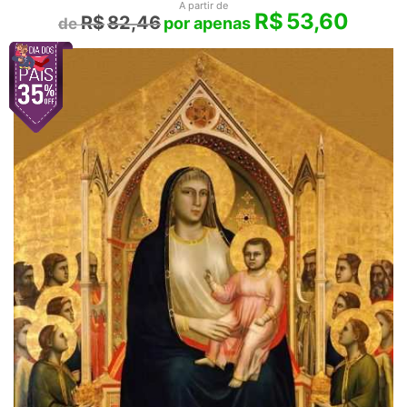
A partir de
R$
53,60
R$
82,46