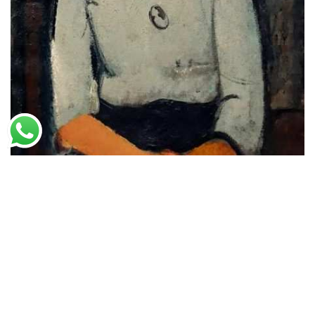
Amedeo Modigliani
Chakoska (1917)
A partir de
R$
57,73
R$
88,81