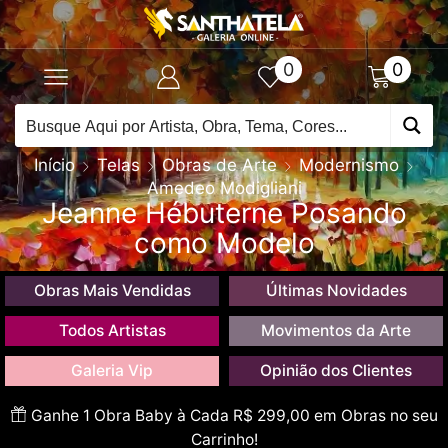
0
0
Início
Telas
Obras de Arte
Modernismo
Amedeo Modigliani
Jeanne Hébuterne Posando
como Modelo
Obras Mais Vendidas
Últimas Novidades
Todos Artistas
Movimentos da Arte
Galeria Vip
Opinião dos Clientes
Ganhe 1 Obra Baby à Cada R$ 299,00 em Obras no seu
Carrinho!