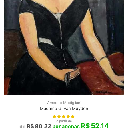
Amedeo Modigliani
Madame G. van Muyden
A partir de
R$
52,14
R$
80,22