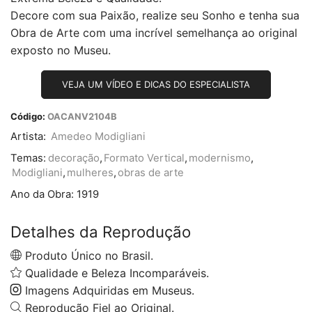
Decore com sua Paixão, realize seu Sonho e tenha sua
Obra de Arte com uma incrível semelhança ao original
exposto no Museu.
VEJA UM VÍDEO E DICAS DO ESPECIALISTA
Código:
OACANV2104B
Artista:
Amedeo Modigliani
Temas:
decoração
,
Formato Vertical
,
modernismo
,
Modigliani
,
mulheres
,
obras de arte
Ano da Obra:
1919
Detalhes da Reprodução
Produto Único no Brasil.
Qualidade e Beleza Incomparáveis.
Imagens Adquiridas em Museus.
Reprodução Fiel ao Original.