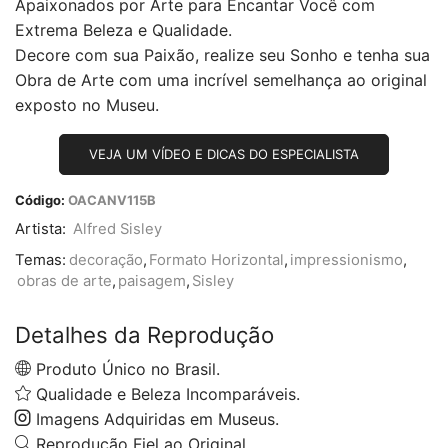
Apaixonados por Arte para Encantar Você com
Extrema Beleza e Qualidade.
Decore com sua Paixão, realize seu Sonho e tenha sua
Obra de Arte com uma incrível semelhança ao original
exposto no Museu.
VEJA UM VÍDEO E DICAS DO ESPECIALISTA
Código:
OACANV115B
Artista:
Alfred Sisley
Temas:
decoração
,
Formato Horizontal
,
impressionismo
,
obras de arte
,
paisagem
,
Sisley
Detalhes da Reprodução
Produto Único no Brasil.
Qualidade e Beleza Incomparáveis.
Imagens Adquiridas em Museus.
Reprodução Fiel ao Original.