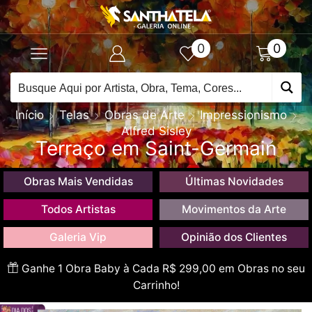
0
0
Início
Telas
Obras de Arte
Impressionismo
Alfred Sisley
Terraço em Saint-Germain
Obras Mais Vendidas
Últimas Novidades
Todos Artistas
Movimentos da Arte
Galeria Vip
Opinião dos Clientes
Ganhe 1 Obra Baby à Cada R$ 299,00 em Obras no seu
Carrinho!