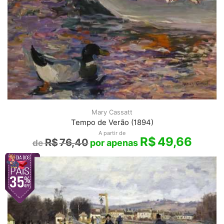
Mary Cassatt
Tempo de Verão (1894)
A partir de
R$
49,66
R$
76,40