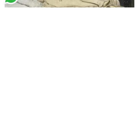
Édouard Manet
Olympia
A partir de
R$
53,07
R$
81,65
Os Artistas que Você Ama com o melhor
Serviço da Internet.