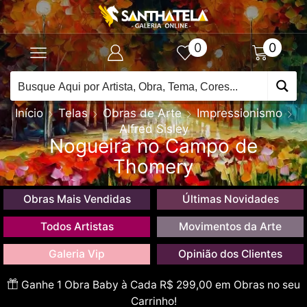
0
0
Início
Telas
Obras de Arte
Impressionismo
Alfred Sisley
Nogueira no Campo de
Thomery
Obras Mais Vendidas
Últimas Novidades
Todos Artistas
Movimentos da Arte
Galeria Vip
Opinião dos Clientes
Ganhe 1 Obra Baby à Cada R$ 299,00 em Obras no seu
Carrinho!