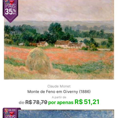
Claude Monet
Monte de Feno em Giverny (1886)
A partir de
R$
51,21
R$
78,79