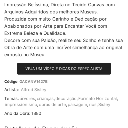
Impressão Belíssima, Direta no Tecido Canvas com
Arquivos Adquiridos dos melhores Museus.
Produzida com muito Carinho e Dedicação por
Apaixonados por Arte para Encantar Você com
Extrema Beleza e Qualidade.
Decore com sua Paixão, realize seu Sonho e tenha sua
Obra de Arte com uma incrível semelhança ao original
exposto no Museu.
VEJA UM VÍDEO E DICAS DO ESPECIALISTA
Código:
OACANV1427B
Artista:
Alfred Sisley
Temas:
árvores
,
crianças
,
decoração
,
Formato Horizontal
,
impressionismo
,
obras de arte
,
paisagem
,
rios
,
Sisley
Ano da Obra:
1880