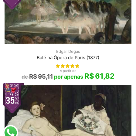
Edgar Degas
Balé na Ópera de Paris (1877)
A partir de
R$
61,82
R$
95,11