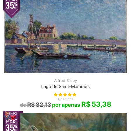
Alfred Sisley
Lago de Saint-Mammès
A partir de
R$
53,38
R$
82,13