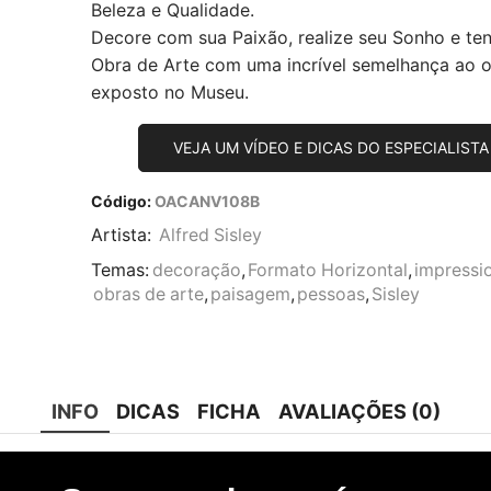
Beleza e Qualidade.
Decore com sua Paixão, realize seu Sonho e te
Obra de Arte com uma incrível semelhança ao or
exposto no Museu.
VEJA UM VÍDEO E DICAS DO ESPECIALISTA
Código:
OACANV108B
Artista:
Alfred Sisley
Temas:
decoração
,
Formato Horizontal
,
impressi
obras de arte
,
paisagem
,
pessoas
,
Sisley
INFO
DICAS
FICHA
AVALIAÇÕES (0)