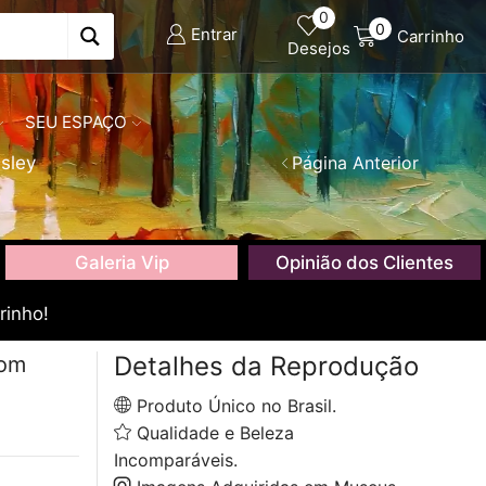
0
0
Entrar
Carrinho
Desejos
SEU ESPAÇO
isley
Página Anterior
Galeria Vip
Opinião dos Clientes
rinho!
Detalhes da Reprodução
com
Produto Único no Brasil.
Qualidade e Beleza
Incomparáveis.