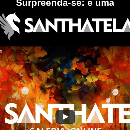
Surpreenda-se: é uma
te