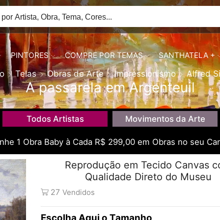
PINTORES
COMPRE POR TEMAS
SANTHATELA +
io
Telas
Obras de Arte
Impressionismo
Alfred S
A passarela em Argenteuil
Todos Artistas
Movimentos da Arte
he 1 Obra Baby à Cada R$ 299,00 em Obras no seu Car
Reprodução em Tecido Canvas 
Qualidade Direto do Museu
27
Vendidos
Tamanho