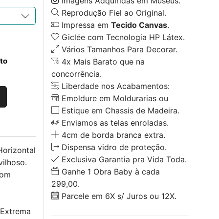
Imagens Adquiridas em Museus.
Reprodução Fiel ao Original.
Impressa em
Tecido Canvas
.
Giclée com Tecnologia HP Látex.
Vários Tamanhos Para Decorar.
to
4x Mais Barato que na
concorrência.
Liberdade nos Acabamentos:
Emoldure em Moldurarias ou
Estique em Chassis de Madeira.
Enviamos as telas enroladas.
4cm de borda branca extra.
Dispensa vidro de proteção.
Horizontal
Exclusiva Garantia pra Vida Toda.
ilhoso.
Ganhe 1 Obra Baby à cada
com
299,00.
Parcele em 6X s/ Juros ou 12X.
 Extrema