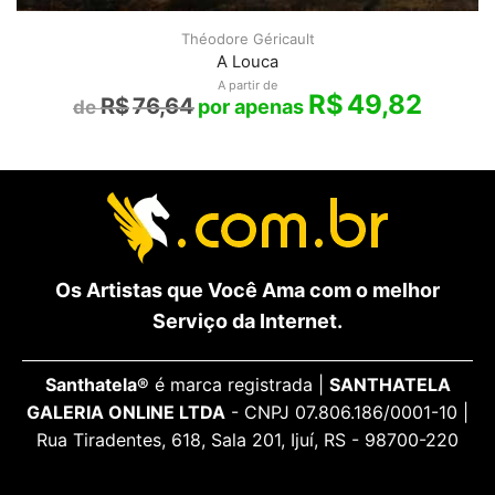
Théodore Géricault
A Louca
A partir de
R$
49,82
R$
76,64
Os Artistas que Você Ama com o melhor
Serviço da Internet.
Santhatela®
é marca registrada |
SANTHATELA
GALERIA ONLINE LTDA
- CNPJ 07.806.186/0001-10 |
Rua Tiradentes, 618, Sala 201, Ijuí, RS - 98700-220