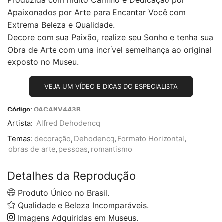
Produzida com muito Carinho e Dedicação por
Apaixonados por Arte para Encantar Você com
Extrema Beleza e Qualidade.
Decore com sua Paixão, realize seu Sonho e tenha sua
Obra de Arte com uma incrível semelhança ao original
exposto no Museu.
VEJA UM VÍDEO E DICAS DO ESPECIALISTA
Código:
OACANV443B
Artista:
Alfred Dehodencq
Temas:
decoração
,
Dehodencq
,
Formato Horizontal
,
obras de arte
,
pessoas
,
romantismo
Detalhes da Reprodução
Produto Único no Brasil.
Qualidade e Beleza Incomparáveis.
Imagens Adquiridas em Museus.