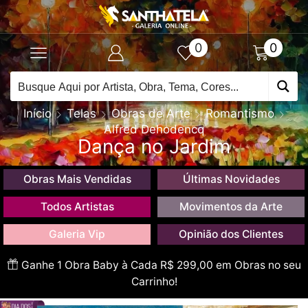
0
0
Início
Telas
Obras de Arte
Romantismo
Alfred Dehodencq
Dança no Jardim
Obras Mais Vendidas
Últimas Novidades
Todos Artistas
Movimentos da Arte
Galeria Vip
Opinião dos Clientes
Ganhe 1 Obra Baby à Cada R$ 299,00 em Obras no seu
Carrinho!