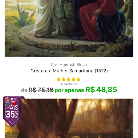
Carl Heinrich Bloch
Cristo e a Mulher Samaritana (1872)
A partir de
R$
48,85
R$
75,16