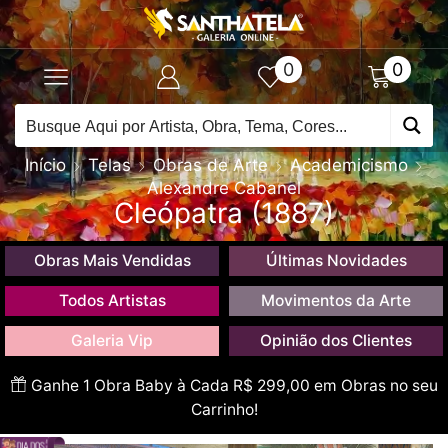
0
0
Início
Telas
Obras de Arte
Academicismo
Alexandre Cabanel
Cleópatra (1887)
Obras Mais Vendidas
Últimas Novidades
Todos Artistas
Movimentos da Arte
Galeria Vip
Opinião dos Clientes
Ganhe 1 Obra Baby à Cada R$ 299,00 em Obras no seu
Carrinho!