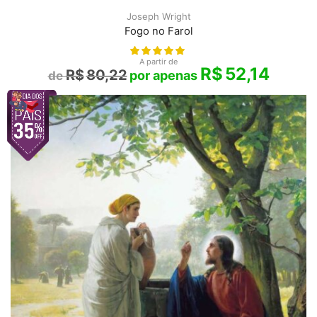
Joseph Wright
Fogo no Farol
A partir de
R$
52,14
R$
80,22