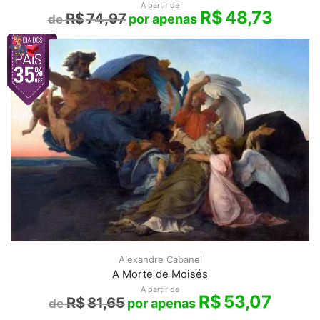
A partir de
R$
48,73
R$
74,97
Alexandre Cabanel
A Morte de Moisés
A partir de
R$
53,07
R$
81,65