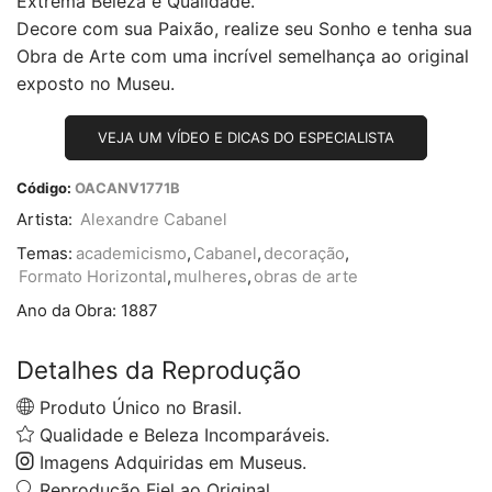
Extrema Beleza e Qualidade.
Decore com sua Paixão, realize seu Sonho e tenha sua
Obra de Arte com uma incrível semelhança ao original
exposto no Museu.
VEJA UM VÍDEO E DICAS DO ESPECIALISTA
Código:
OACANV1771B
Artista:
Alexandre Cabanel
Temas:
academicismo
,
Cabanel
,
decoração
,
Formato Horizontal
,
mulheres
,
obras de arte
Ano da Obra:
1887
Detalhes da Reprodução
Produto Único no Brasil.
Qualidade e Beleza Incomparáveis.
Imagens Adquiridas em Museus.
Reprodução Fiel ao Original.