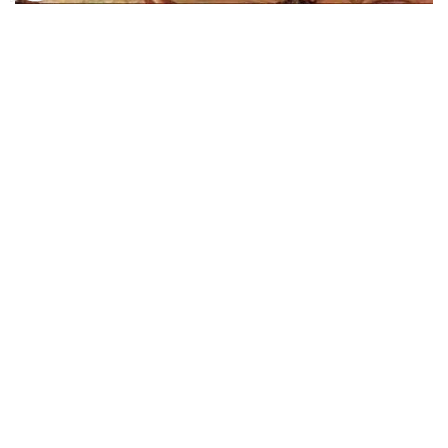
Rafael
A Sagrada Família (1518)
A partir de
R$
52,77
R$
81,18