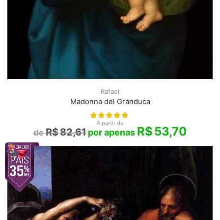
Rafael
Madonna del Granduca
A partir de
R$
53,70
R$
82,61