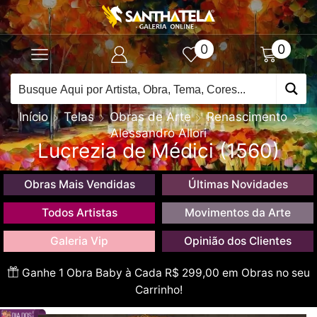
0
0
Início
Telas
Obras de Arte
Renascimento
Alessandro Allori
Lucrezia de Médici (1560)
Obras Mais Vendidas
Últimas Novidades
Todos Artistas
Movimentos da Arte
Galeria Vip
Opinião dos Clientes
Ganhe 1 Obra Baby à Cada R$ 299,00 em Obras no seu
Carrinho!