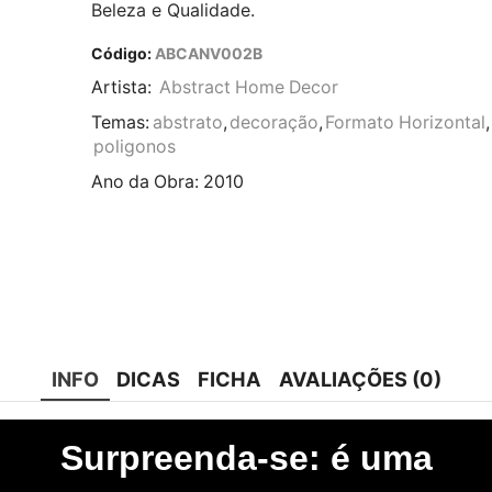
Beleza e Qualidade.
Código:
ABCANV002B
Artista:
Abstract Home Decor
Temas:
abstrato
,
decoração
,
Formato Horizontal
,
poligonos
Ano da Obra:
2010
INFO
DICAS
FICHA
AVALIAÇÕES (0)
Surpreenda-se: é uma