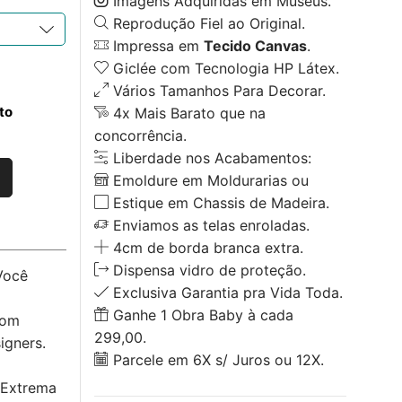
Imagens Adquiridas em Museus.
Reprodução Fiel ao Original.
Impressa em
Tecido Canvas
.
Giclée com Tecnologia HP Látex.
Vários Tamanhos Para Decorar.
to
4x Mais Barato que na
concorrência.
Liberdade nos Acabamentos:
Emoldure em Moldurarias ou
Estique em Chassis de Madeira.
Enviamos as telas enroladas.
4cm de borda branca extra.
Dispensa vidro de proteção.
Você
Exclusiva Garantia pra Vida Toda.
Ganhe 1 Obra Baby à cada
com
299,00.
igners.
Parcele em 6X s/ Juros ou 12X.
 Extrema