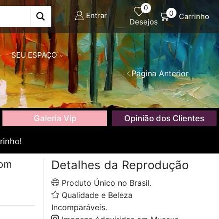
0
0
Entrar
Carrinho
Desejos
SEU ESPAÇO
Página Anterior
Galeria Vip
Opinião dos Clientes
rinho!
Detalhes da Reprodução
com
Produto Único no Brasil.
Qualidade e Beleza
Incomparáveis.