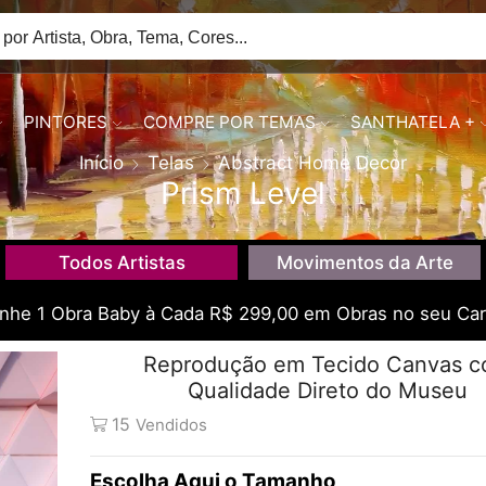
PINTORES
COMPRE POR TEMAS
SANTHATELA +
Início
Telas
Abstract Home Decor
Prism Level
Todos Artistas
Movimentos da Arte
he 1 Obra Baby à Cada R$ 299,00 em Obras no seu Car
Reprodução em Tecido Canvas 
Qualidade Direto do Museu
15
Vendidos
Tamanho