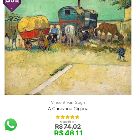
Vincent van Gogh
A Caravana Cigana
A partir de
R$
74,02
R$
48,11