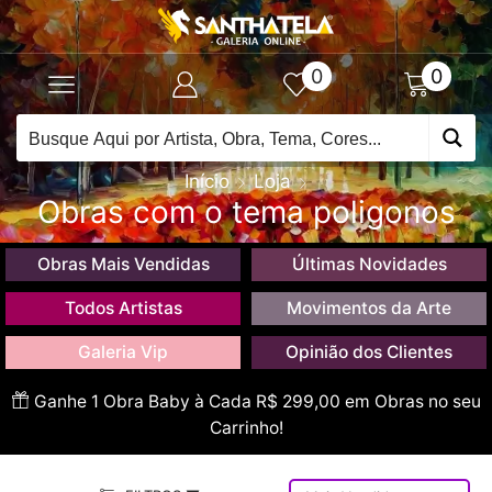
0
0
Início
Loja
Obras com o tema poligonos
Obras Mais Vendidas
Últimas Novidades
Todos Artistas
Movimentos da Arte
Galeria Vip
Opinião dos Clientes
Ganhe 1 Obra Baby à Cada R$ 299,00 em Obras no seu
Carrinho!