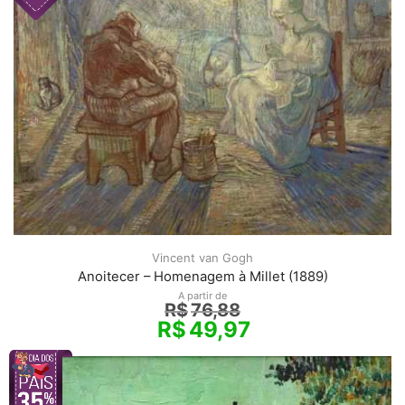
Vincent van Gogh
Anoitecer – Homenagem à Millet (1889)
A partir de
R$
76,88
R$
49,97