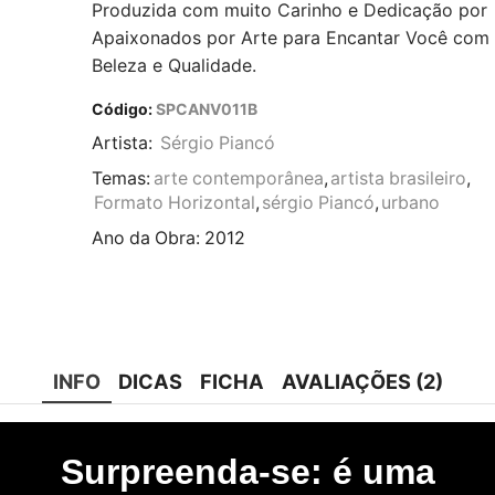
Produzida com muito Carinho e Dedicação por
Apaixonados por Arte para Encantar Você com
Beleza e Qualidade.
Código:
SPCANV011B
Artista:
Sérgio Piancó
Temas:
arte contemporânea
,
artista brasileiro
,
Formato Horizontal
,
sérgio Piancó
,
urbano
Ano da Obra:
2012
INFO
DICAS
FICHA
AVALIAÇÕES (2)
Surpreenda-se: é uma