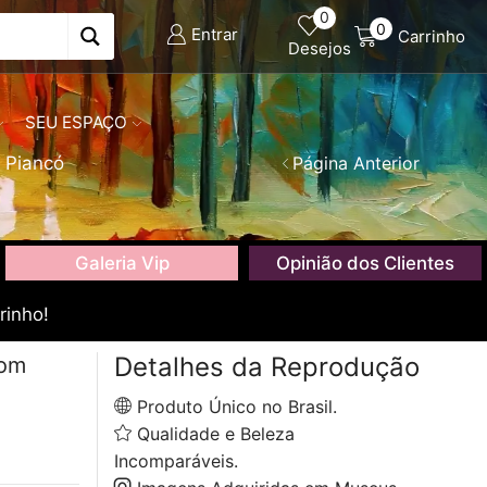
0
0
Entrar
Carrinho
Desejos
SEU ESPAÇO
 Piancó
Página Anterior
Galeria Vip
Opinião dos Clientes
rinho!
Detalhes da Reprodução
com
Produto Único no Brasil.
Qualidade e Beleza
Incomparáveis.