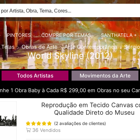
PINTORES
COMPRE POR TEMAS
SANTHATELA +
Telas
Obras de Arte
Arte Contemporânea
Sérgio
World Skyline (2012)
Todos Artistas
Movimentos da Arte
he 1 Obra Baby à Cada R$ 299,00 em Obras no seu Car
Reprodução em Tecido Canvas 
Qualidade Direto do Museu
(
2
avaliações de clientes)
36
Vendidos