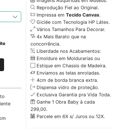
Imagens Adquiridas em Museus.
Reprodução Fiel ao Original.
Impressa em
Tecido Canvas
.
Giclée com Tecnologia HP Látex.
Vários Tamanhos Para Decorar.
4x Mais Barato que na
ito
concorrência.
Liberdade nos Acabamentos:
Emoldure em Moldurarias ou
Estique em Chassis de Madeira.
Enviamos as telas enroladas.
4cm de borda branca extra.
Dispensa vidro de proteção.
Exclusiva Garantia pra Vida Toda.
to
Ganhe 1 Obra Baby à cada
iente
299,00.
Parcele em 6X s/ Juros ou 12X.
com