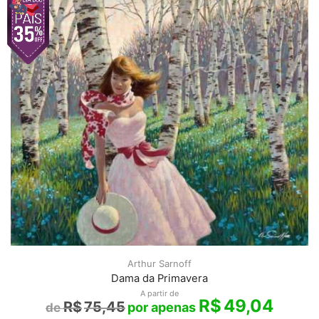
Arthur Sarnoff
Dama da Primavera
A partir de
R$
49,04
R$
75,45