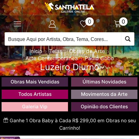
0
0
Início
Telas
Obras de Arte
Arte Contemporânea
Paulo Gobo
Luzeiro Diurno
Obras Mais Vendidas
Últimas Novidades
Todos Artistas
Movimentos da Arte
Galeria Vip
Opinião dos Clientes
Ganhe 1 Obra Baby à Cada R$ 299,00 em Obras no seu
Carrinho!