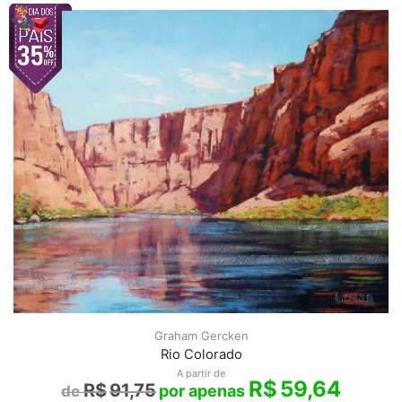
Graham Gercken
Rio Colorado
A partir de
R$
59,64
R$
91,75