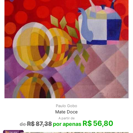
Paulo Gobo
Mate Doce
A partir de
R$
56,80
R$
87,38