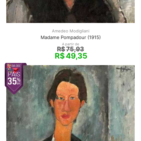
Amedeo Modigliani
Madame Pompadour (1915)
A partir de
R$
75,93
R$
49,35