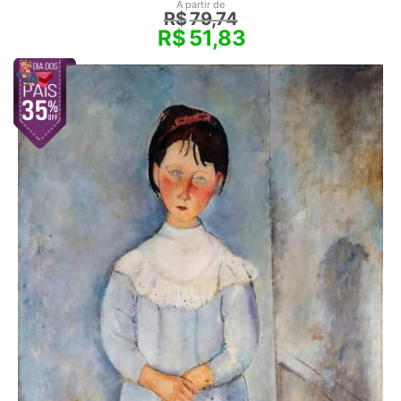
A partir de
R$
79,74
R$
51,83