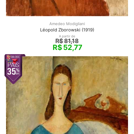
Amedeo Modigliani
Léopold Zborowski (1919)
A partir de
R$
81,18
R$
52,77