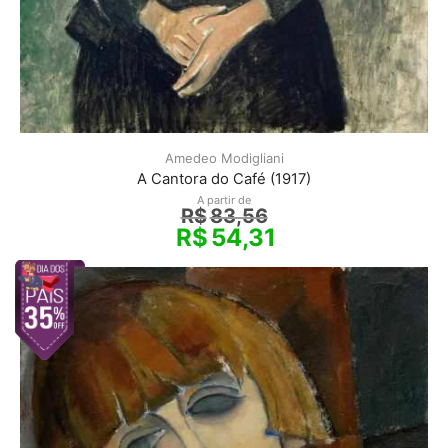
Amedeo Modigliani
A Cantora do Café (1917)
A partir de
R$
83,56
R$
54,31