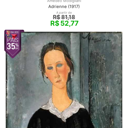
Amedeo Modigliani
Adrienne (1917)
A partir de
R$
81,18
R$
52,77