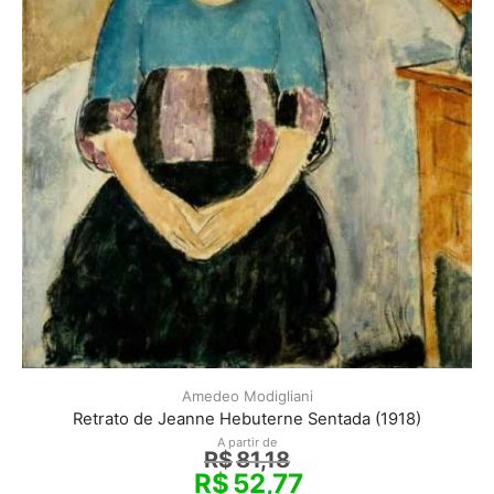
Amedeo Modigliani
Retrato de Jeanne Hebuterne Sentada (1918)
A partir de
R$
81,18
R$
52,77