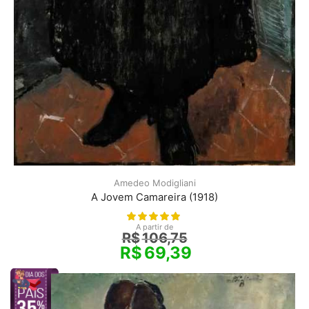
Amedeo Modigliani
A Jovem Camareira (1918)
A partir de
R$
106,75
R$
69,39