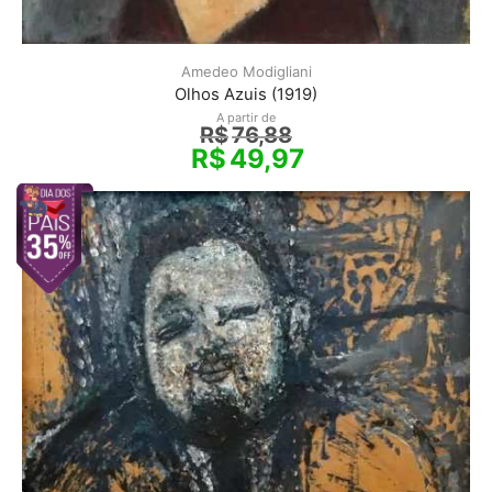
Amedeo Modigliani
Olhos Azuis (1919)
A partir de
R$
76,88
R$
49,97