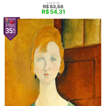
A partir de
R$
83,56
R$
54,31