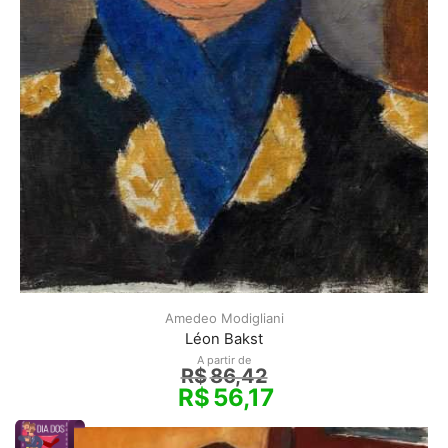
Amedeo Modigliani
Léon Bakst
A partir de
R$
86,42
R$
56,17