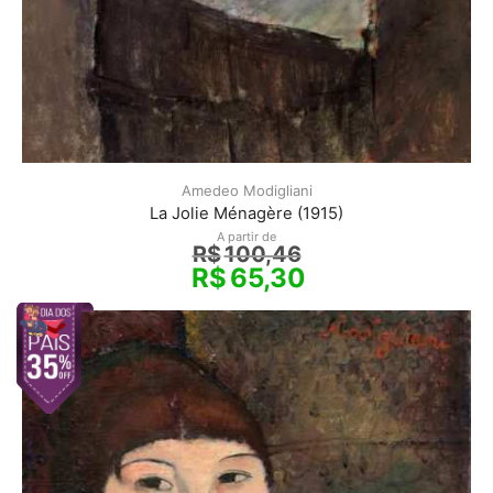
Amedeo Modigliani
La Jolie Ménagère (1915)
A partir de
R$
100,46
R$
65,30