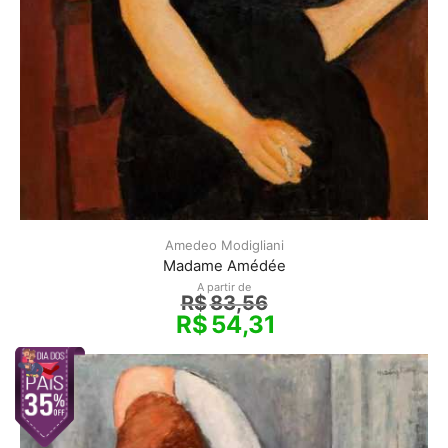
Amedeo Modigliani
Madame Amédée
A partir de
R$
83,56
R$
54,31