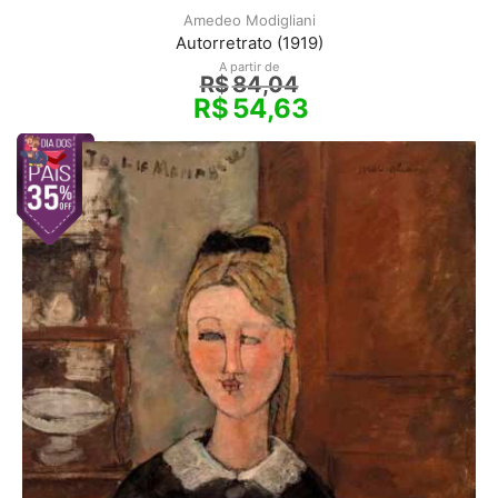
Amedeo Modigliani
Autorretrato (1919)
A partir de
R$
84,04
R$
54,63