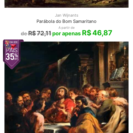
Jan Wijnants
Parábola do Bom Samaritano
A partir de
R$
46,87
R$
72,11