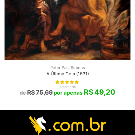
Peter Paul Rubens
A Última Ceia (1631)
A partir de
R$
49,20
R$
75,69