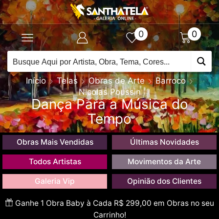
0
0
Início
Telas
Obras de Arte
Barroco
Nicolas Poussin
Dança Para a Música do
Tempo
Obras Mais Vendidas
Últimas Novidades
Todos Artistas
Movimentos da Arte
Galeria Vip
Opinião dos Clientes
Ganhe 1 Obra Baby à Cada R$ 299,00 em Obras no seu
Carrinho!