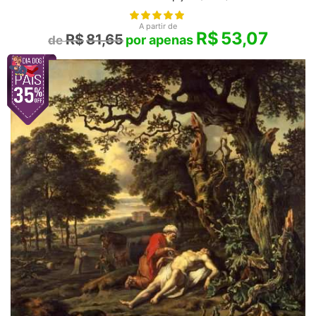
A partir de
R$
53,07
R$
81,65