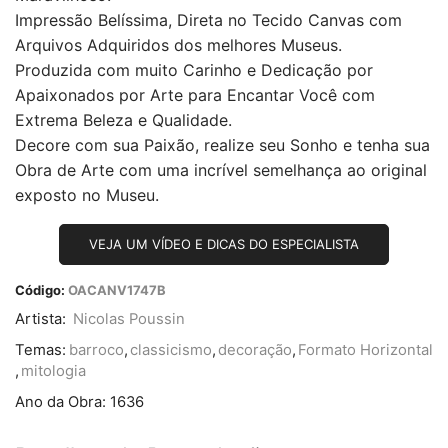
Impressão Belíssima, Direta no Tecido Canvas com
Arquivos Adquiridos dos melhores Museus.
Produzida com muito Carinho e Dedicação por
Apaixonados por Arte para Encantar Você com
Extrema Beleza e Qualidade.
Decore com sua Paixão, realize seu Sonho e tenha sua
Obra de Arte com uma incrível semelhança ao original
exposto no Museu.
VEJA UM VÍDEO E DICAS DO ESPECIALISTA
Código:
OACANV1747B
Artista:
Nicolas Poussin
Temas:
barroco
,
classicismo
,
decoração
,
Formato Horizontal
,
mitologia
Ano da Obra:
1636