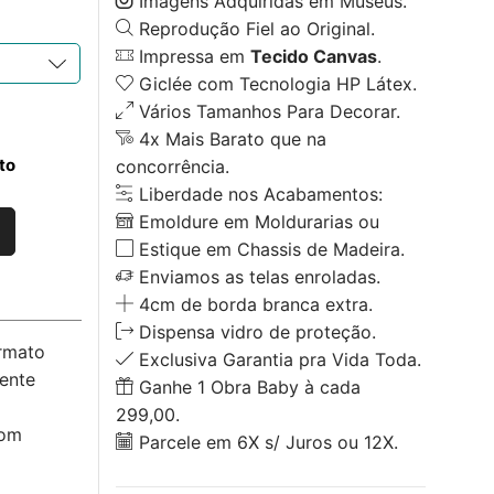
Imagens Adquiridas em Museus.
Reprodução Fiel ao Original.
Impressa em
Tecido Canvas
.
Giclée com Tecnologia HP Látex.
Vários Tamanhos Para Decorar.
4x Mais Barato que na
to
concorrência.
Liberdade nos Acabamentos:
Emoldure em Moldurarias ou
Estique em Chassis de Madeira.
Enviamos as telas enroladas.
4cm de borda branca extra.
Dispensa vidro de proteção.
ormato
Exclusiva Garantia pra Vida Toda.
ente
Ganhe 1 Obra Baby à cada
299,00.
com
Parcele em 6X s/ Juros ou 12X.