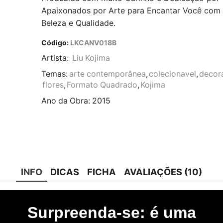
Apaixonados por Arte para Encantar Você com
Beleza e Qualidade.
Código:
LKCANV018B
Artista:
Liu Kojima
Temas:
arte contemporânea
,
colecionavel
,
decor
flores
,
Formato Quadrado
,
Kojima
Ano da Obra:
2015
INFO
DICAS
FICHA
AVALIAÇÕES (10)
Surpreenda-se: é uma