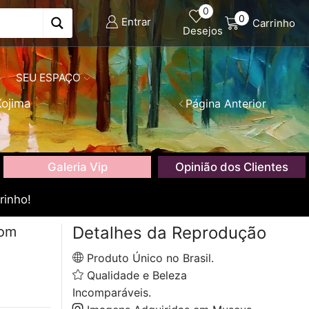
0
0
Entrar
Carrinho
Desejos
SEU ESPAÇO
Kojima
Página Anterior
Galeria Vip
Opinião dos Clientes
rinho!
Detalhes da Reprodução
com
Produto Único no Brasil.
Qualidade e Beleza
Incomparáveis.