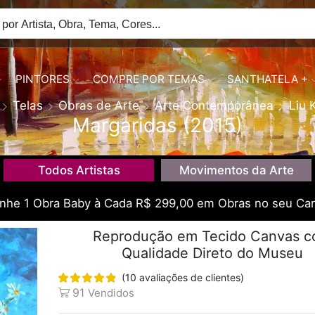
PINTORES
COMPRE POR TEMAS
SANTHATELA +
Telas
Obras de Arte
Arte Contemporânea
Liu 
Margaridas (2015)
Todos Artistas
Movimentos da Arte
he 1 Obra Baby à Cada R$ 299,00 em Obras no seu Car
Reprodução em Tecido Canvas 
Qualidade Direto do Museu
(
10
avaliações de clientes)
91
Vendidos