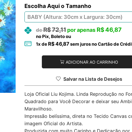
Tamanho
R$
72,11
R$
46,87
no Pix, Boleto ou
R$
46,87
1
x de
sem juros no Cartão de Crédi
ADICIONAR AO CARRINHO
Salvar na Lista de Desejos
Loja Oficial Liu Kojima. Linda Reprodução no F
Quadrado para Você Decorar e deixar seu Ambi
Maravilhoso.
Impressão belíssima, direta no Tecido Canvas 
imagem Oficial do Artista.
Produzida com muito Carinho e Dedicação por