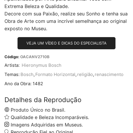
Extrema Beleza e Qualidade.
Decore com sua Paixão, realize seu Sonho e tenha sua
Obra de Arte com uma incrível semelhança ao original
exposto no Museu.
VEJA UM VÍDEO E DICAS DO ESPECIALISTA
Código:
OACANV2710B
Artista:
Hieronymus Bosch
Temas:
Bosch
,
Formato Horizontal
,
religião
,
renascimento
Ano da Obra:
1482
Detalhes da Reprodução
Produto Único no Brasil.
Qualidade e Beleza Incomparáveis.
Imagens Adquiridas em Museus.
Reprodução Fiel ao Original.