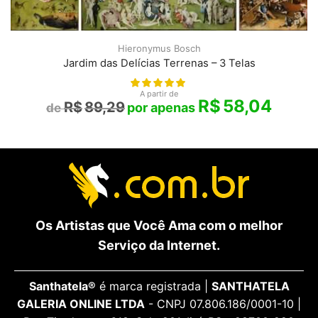
Hieronymus Bosch
Jardim das Delícias Terrenas – 3 Telas
A partir de
R$
58,04
R$
89,29
Os Artistas que Você Ama com o melhor
Serviço da Internet.
Santhatela®
é marca registrada |
SANTHATELA
GALERIA ONLINE LTDA
- CNPJ 07.806.186/0001-10 |