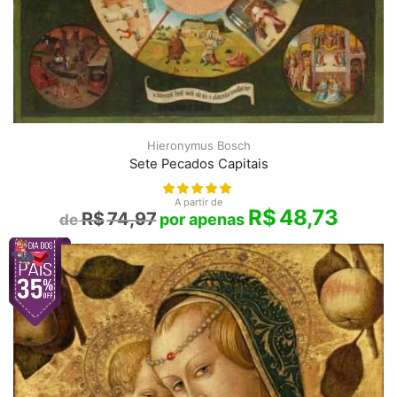
Hieronymus Bosch
Sete Pecados Capitais
A partir de
R$
48,73
R$
74,97