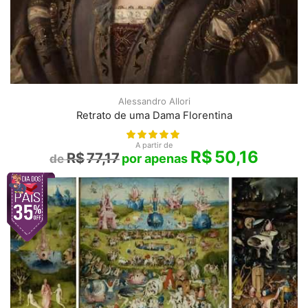
Alessandro Allori
Retrato de uma Dama Florentina
A partir de
R$
50,16
R$
77,17