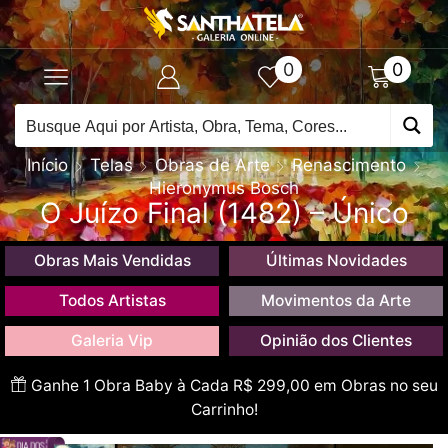
0
0
Início
Telas
Obras de Arte
Renascimento
Hieronymus Bosch
O Juízo Final (1482) – Único
Obras Mais Vendidas
Últimas Novidades
Todos Artistas
Movimentos da Arte
Galeria Vip
Opinião dos Clientes
Ganhe 1 Obra Baby à Cada R$ 299,00 em Obras no seu
Carrinho!