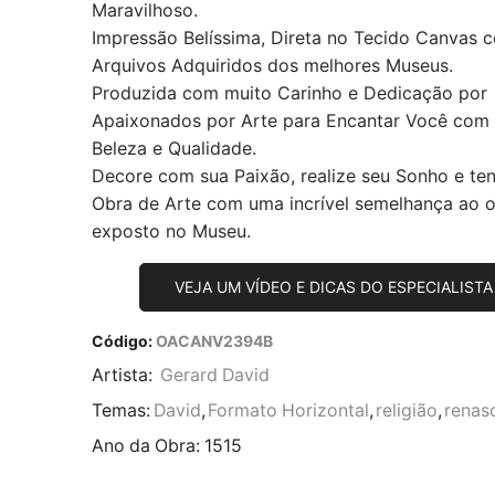
Maravilhoso.
Impressão Belíssima, Direta no Tecido Canvas 
Arquivos Adquiridos dos melhores Museus.
Produzida com muito Carinho e Dedicação por
Apaixonados por Arte para Encantar Você com
Beleza e Qualidade.
Decore com sua Paixão, realize seu Sonho e te
Obra de Arte com uma incrível semelhança ao or
exposto no Museu.
VEJA UM VÍDEO E DICAS DO ESPECIALISTA
Código:
OACANV2394B
Artista:
Gerard David
Temas:
David
,
Formato Horizontal
,
religião
,
renas
Ano da Obra:
1515