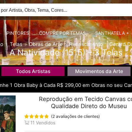
PINTORES
COMPRE POR TEMAS
SANTHATELA +
io
Telas
Obras de Arte
Renascimento
Gerard D
A Natividade (1515) – 3 Telas
Todos Artistas
Movimentos da Arte
he 1 Obra Baby à Cada R$ 299,00 em Obras no seu Car
Reprodução em Tecido Canvas 
Qualidade Direto do Museu
(
2
avaliações de clientes)
11
Vendidos