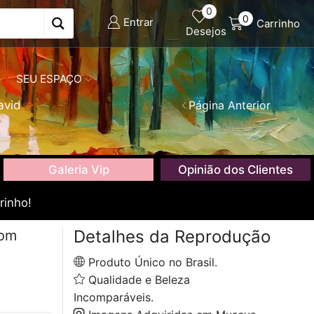
0
0
Entrar
Carrinho
Desejos
SEU ESPAÇO
avid
Página Anterior
Galeria Vip
Opinião dos Clientes
rinho!
Detalhes da Reprodução
com
Produto Único no Brasil.
Qualidade e Beleza
Incomparáveis.