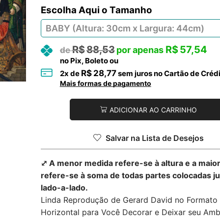
Tamanho
R$
88,53
R$
57,54
no Pix, Boleto ou
R$
28,77
2
x de
sem juros no Cartão de Créd
Mais formas de pagamento
ADICIONAR AO CARRINHO
Salvar na Lista de Desejos
⤢ A menor medida refere-se à altura e a maio
refere-se à soma de todas partes colocadas j
lado-a-lado.
Linda Reprodução de Gerard David no Formato
Horizontal para Você Decorar e Deixar seu Amb