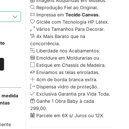
Imagens Adquiridas em Museus.
Reprodução Fiel ao Original.
Impressa em
Tecido Canvas
.
Giclée com Tecnologia HP Látex.
Vários Tamanhos Para Decorar.
4x Mais Barato que na
ito
concorrência.
Liberdade nos Acabamentos:
Emoldure em Moldurarias ou
Estique em Chassis de Madeira.
Enviamos as telas enroladas.
4cm de borda branca extra.
Dispensa vidro de proteção.
Exclusiva Garantia pra Vida Toda.
r medida
Ganhe 1 Obra Baby à cada
untas
299,00.
Parcele em 6X s/ Juros ou 12X.
iente