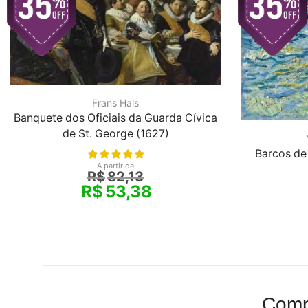
Frans Hals
Banquete dos Oficiais da Guarda Cívica
de St. George (1627)
Barcos de
A partir de
R$
82,13
R$
53,38
Comp