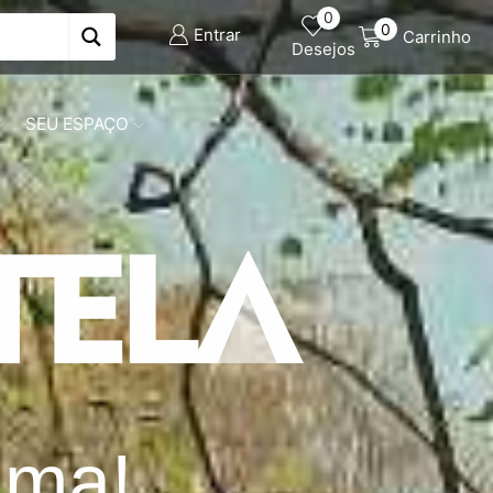
0
0
Entrar
Carrinho
Desejos
SEU ESPAÇO
lma!