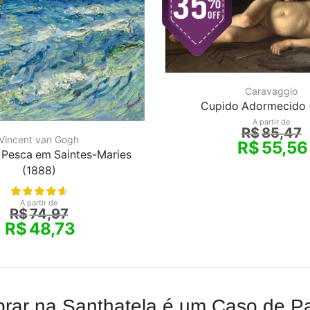
Caravaggio
Cupido Adormecido 
A partir de
R$
85,47
Vincent van Gogh
R$
55,56
 Pesca em Saintes-Maries
(1888)
A partir de
R$
74,97
R$
48,73
rar na Santhatela é um Caso de Pa