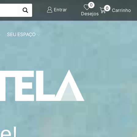
0
0
Entrar
Carrinho
Desejos
SEU ESPAÇO
e!