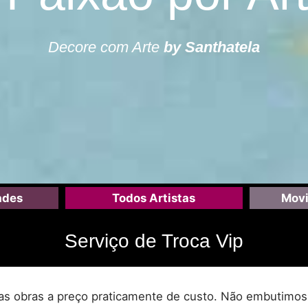
Decore com Arte
by Santhatela
ades
Todos Artistas
Movi
Serviço de Troca Vip
as obras a preço praticamente de custo. Não embutimos 