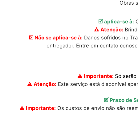
Obras s
🗹 aplica-se à:
C
⚠ Atenção:
Brind
🗵 Não se aplica-se à:
Danos sofridos no Tra
entregador. Entre em contato conosc
⚠ Importante:
Só serão
⚠ Atenção:
Este serviço está disponível ape
🗹 Prazo de S
⚠ Importante:
Os custos de envio não são reemb