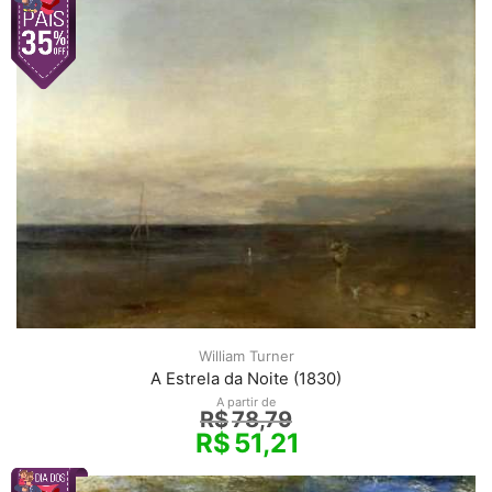
William Turner
A Estrela da Noite (1830)
A partir de
R$
78,79
R$
51,21