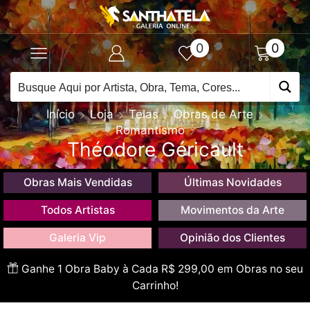
0
0
Início
Loja
Telas
Obras de Arte
Romantismo
Théodore Géricault
Obras Mais Vendidas
Últimas Novidades
Todos Artistas
Movimentos da Arte
Galeria Vip
Opinião dos Clientes
Ganhe 1 Obra Baby à Cada R$ 299,00 em Obras no seu
Carrinho!