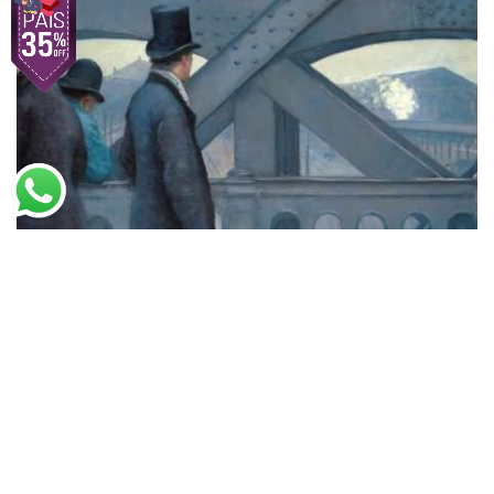
Gustave Caillebotte
Na Ponte da Europa (1876)
A partir de
R$
76,59
R$
49,78