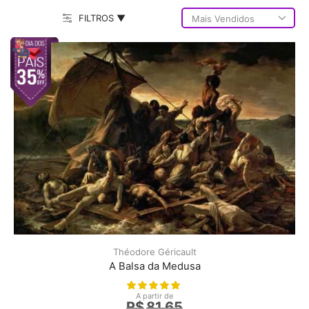
FILTROS ▼
Théodore Géricault
A Balsa da Medusa
A partir de
R$
81,65