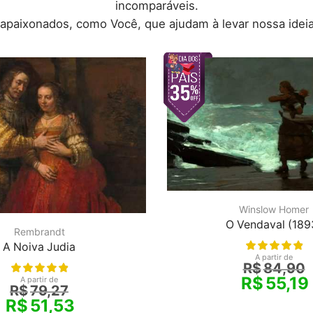
incomparáveis.
 apaixonados, como Você, que ajudam à levar nossa ideia
Winslow Homer
O Vendaval (189
Rembrandt
A Noiva Judia
A partir de
R$
84,90
R$
55,19
A partir de
R$
79,27
R$
51,53