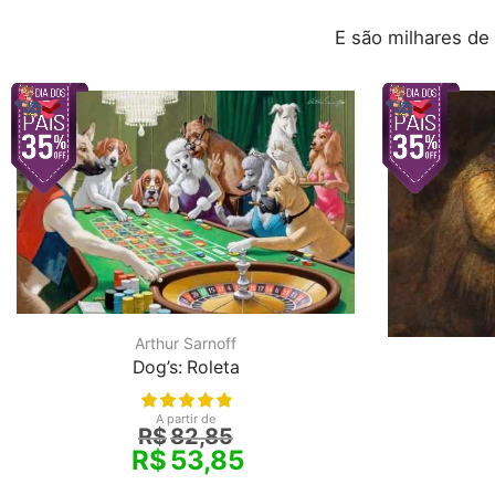
E são milhares de
Arthur Sarnoff
Dog’s: Roleta
A partir de
R$
82,85
R$
53,85