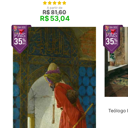
A partir de
R$
81,60
R$
53,04
Teólogo 