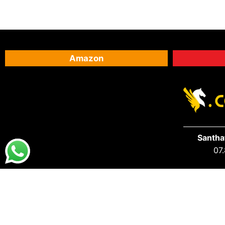
Amazon
Santha
07.
DESTAQUES
PRA VOCÊ
Destaques da Santhatela
Acesse s