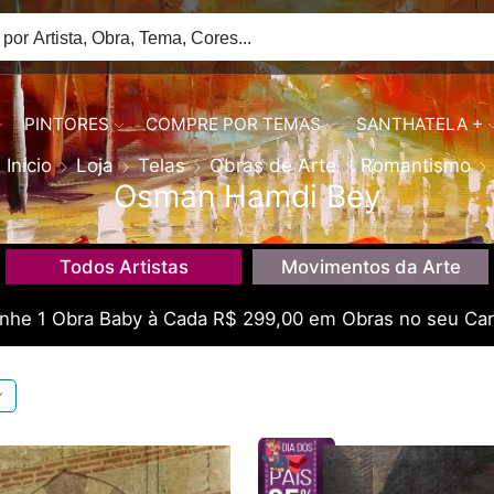
PINTORES
COMPRE POR TEMAS
SANTHATELA +
Início
Loja
Telas
Obras de Arte
Romantismo
Osman Hamdi Bey
Todos Artistas
Movimentos da Arte
he 1 Obra Baby à Cada R$ 299,00 em Obras no seu Car