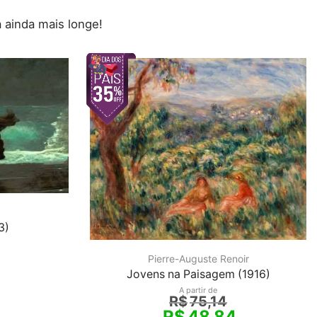
 ainda mais longe!
3)
Pierre-Auguste Renoir
Jovens na Paisagem (1916)
A partir de
R$
75,14
R$
48,84