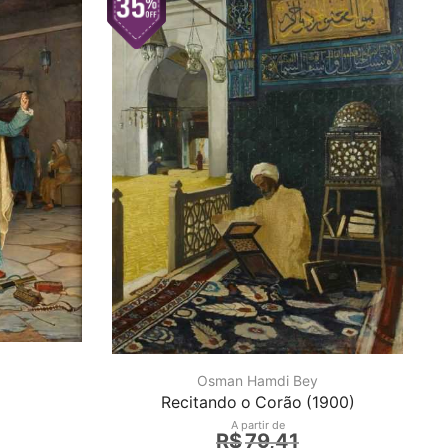
Osman Hamdi Bey
)
Recitando o Corão (1900)
A partir de
R$
79,41