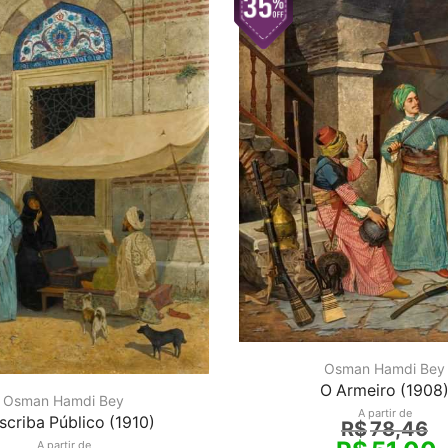
Osman Hamdi Bey
O Armeiro (1908
Osman Hamdi Bey
A partir de
scriba Público (1910)
R$
78,46
A partir de