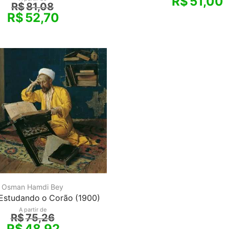
R$
51,00
R$
81,08
R$
52,70
Osman Hamdi Bey
Estudando o Corão (1900)
A partir de
R$
75,26
R$
48,92