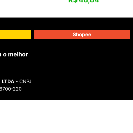
Shopee
 o melhor
 LTDA
- CNPJ
 98700-220
SAIBA MAIS
Sobre o Projeto