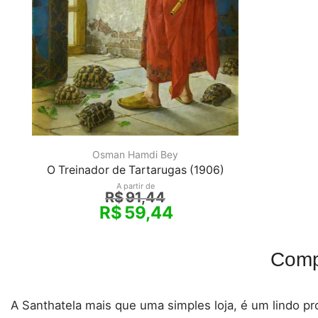
Osman Hamdi Bey
O Treinador de Tartarugas (1906)
A partir de
R$
91,44
R$
59,44
Comp
A Santhatela mais que uma simples loja, é um lindo pro