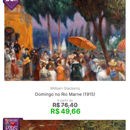
William Glackens
Domingo no Rio Marne (1915)
A partir de
R$
76,40
R$
49,66