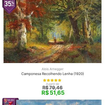
Alois Arnegger
Camponesa Recolhendo Lenha (1920)
A partir de
R$
79,46
R$
51,65