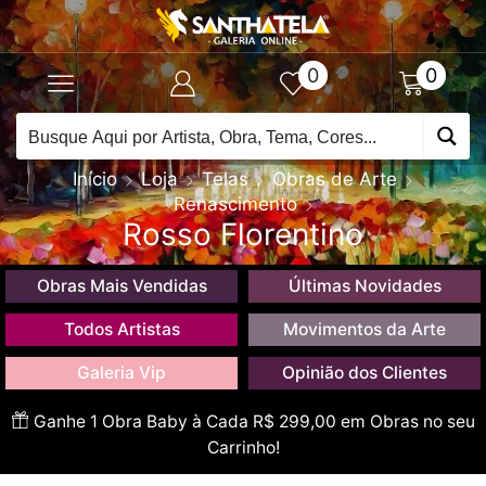
0
0
Início
Loja
Telas
Obras de Arte
Renascimento
Rosso Florentino
Obras Mais Vendidas
Últimas Novidades
Todos Artistas
Movimentos da Arte
Galeria Vip
Opinião dos Clientes
Ganhe 1 Obra Baby à Cada R$ 299,00 em Obras no seu
Carrinho!