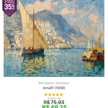
Konstantin Gorbatov
Amalfi (1939)
A partir de
R$
75,93
R$
49,35