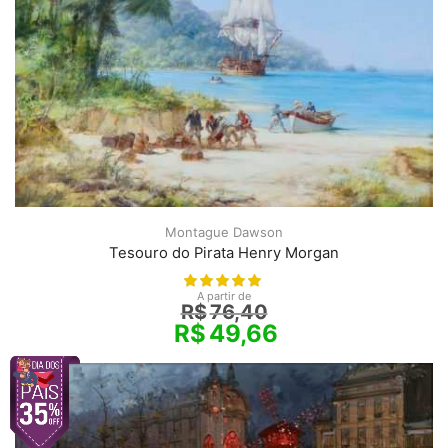
Montague Dawson
Tesouro do Pirata Henry Morgan
A partir de
R$
76,40
R$
49,66