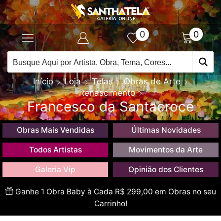
0
0
Início
Loja
Telas
Obras de Arte
Renascimento
Francesco da Santacroce
Obras Mais Vendidas
Últimas Novidades
Todos Artistas
Movimentos da Arte
Galeria Vip
Opinião dos Clientes
Ganhe 1 Obra Baby à Cada R$ 299,00 em Obras no seu
Carrinho!