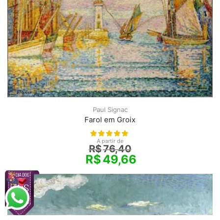
Paul Signac
Farol em Groix
A partir de
R$
76,40
R$
49,66