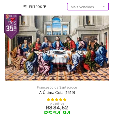
FILTROS ▼
Francesco da Santacroce
A Última Ceia (1519)
A partir de
R$
84,52
R$
54,94