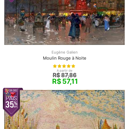
Eugène Galien
Moulin Rouge à Noite
A partir de
R$
87,86
R$
57,11