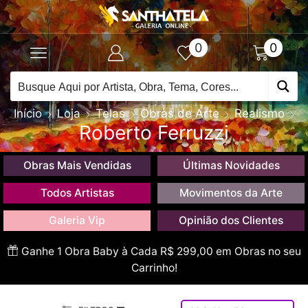
0
0
Início
Loja
Telas
Obras de Arte
Realismo
Roberto Ferruzzi
Obras Mais Vendidas
Últimas Novidades
Todos Artistas
Movimentos da Arte
Galeria Vip
Opinião dos Clientes
Ganhe 1 Obra Baby à Cada R$ 299,00 em Obras no seu
Carrinho!