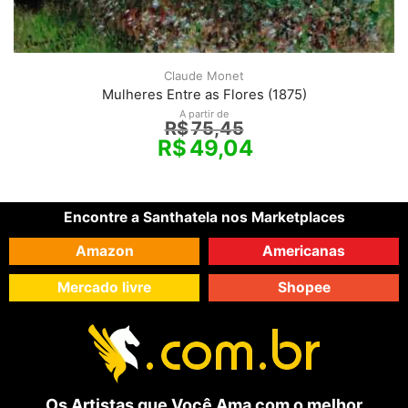
Claude Monet
Mulheres Entre as Flores (1875)
A partir de
R$
75,45
R$
49,04
Encontre a Santhatela nos Marketplaces
Amazon
Americanas
Mercado livre
Shopee
Os Artistas que Você Ama com o melhor