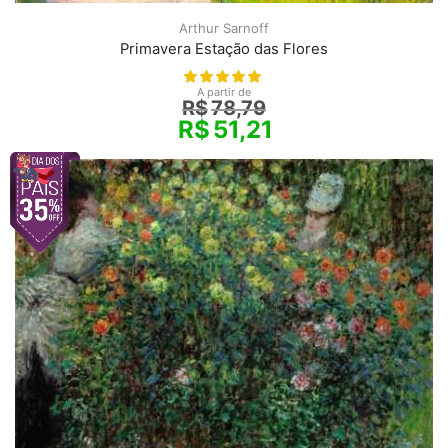
Arthur Sarnoff
Primavera Estação das Flores
A partir de
R$
78,79
R$
51,21