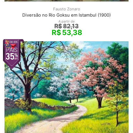
Fausto Zonaro
Diversão no Rio Goksu em Istambul (1900)
A partir de
R$
82,13
R$
53,38