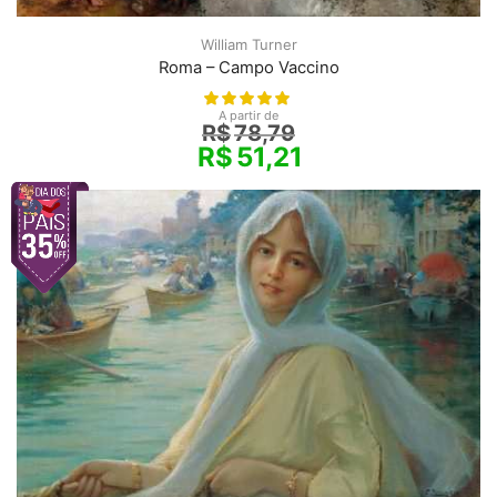
William Turner
Roma – Campo Vaccino
A partir de
R$
78,79
R$
51,21