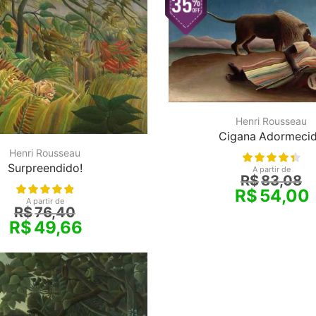
Henri Rousseau
Cigana Adormeci
Henri Rousseau
Surpreendido!
A partir de
R$
83,08
R$
54,00
A partir de
R$
76,40
R$
49,66