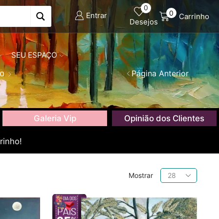
0
0
Entrar
Carrinho
Desejos
SEU ESPAÇO
mo
Página Anterior
Galeria Vip
Opinião dos Clientes
rinho!
Produtos
Mostrar
por
página