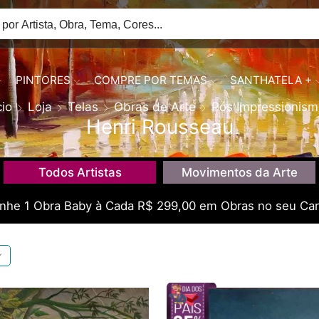
PINTORES
COMPRE POR TEMAS
SANTHATELA +
cio
Loja
Telas
Obras de Arte
Pós Impressionis
Henri Rousseau
Todos Artistas
Movimentos da Arte
he 1 Obra Baby à Cada R$ 299,00 em Obras no seu Car