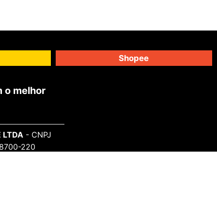
Shopee
 o melhor
 LTDA
- CNPJ
 98700-220
SAIBA MAIS
Sobre o Projeto