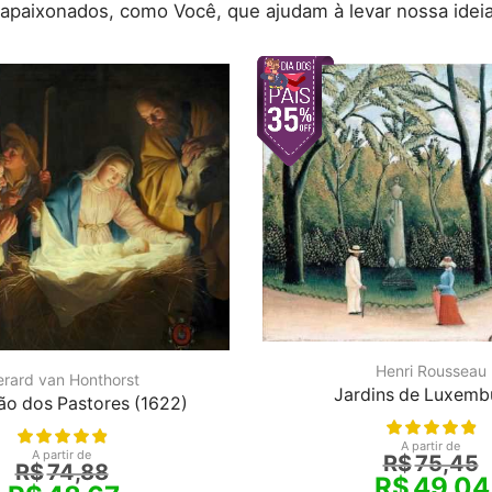
 apaixonados, como Você, que ajudam à levar nossa ideia
Henri Rousseau
rard van Honthorst
Jardins de Luxemb
o dos Pastores (1622)
A partir de
A partir de
R$
75,45
R$
74,88
R$
49,04