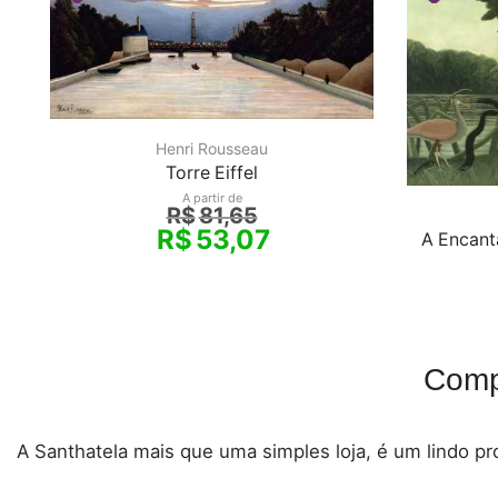
Henri Rousseau
Torre Eiffel
A partir de
R$
81,65
R$
53,07
A Encant
Comp
A Santhatela mais que uma simples loja, é um lindo pro