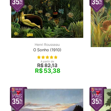
Henri Rousseau
O Sonho (1910)
A partir de
R$
82,13
R$
53,38