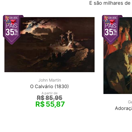
E são milhares de
John Martin
O Calvário (1830)
A partir de
R$
85,95
Ge
R$
55,87
Adoraçã