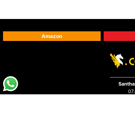
Amazon
Santha
07.
DESTAQUES
PRA VOCÊ
Destaques da Santhatela
Acesse s