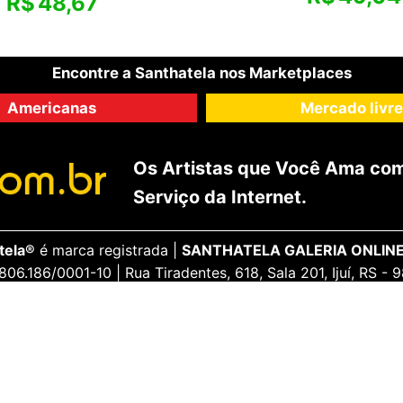
R$
48,67
Encontre a Santhatela nos Marketplaces
Americanas
Mercado livre
Os Artistas que Você Ama com
Serviço da Internet.
tela®
é marca registrada |
SANTHATELA GALERIA ONLINE
806.186/0001-10 | Rua Tiradentes, 618, Sala 201, Ijuí, RS -
ENCANTE-SE
ua Conta
Galeria Vip