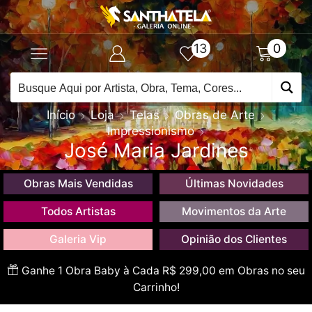
13
0
Início
Loja
Telas
Obras de Arte
Impressionismo
José Maria Jardines
Obras Mais Vendidas
Últimas Novidades
Todos Artistas
Movimentos da Arte
Galeria Vip
Opinião dos Clientes
Ganhe 1 Obra Baby à Cada R$ 299,00 em Obras no seu
Carrinho!