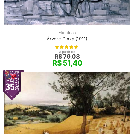
Mondrian
Árvore Cinza (1911)
A partir de
R$
79,08
R$
51,40