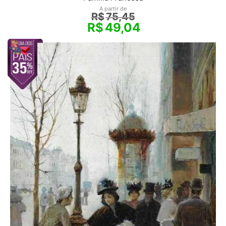
A partir de
R$
75,45
R$
49,04