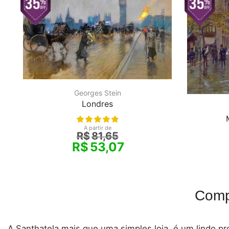
Georges Stein
Londres
A partir de
R$
81,65
R$
53,07
Comp
A Santhatela mais que uma simples loja, é um lindo pro