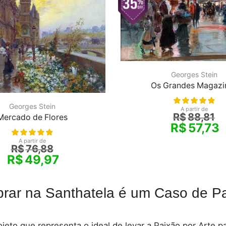
Georges Stein
Os Grandes Magazi
Georges Stein
A partir de
R$
88,81
Mercado de Flores
R$
57,73
A partir de
R$
76,88
R$
49,97
rar na Santhatela é um Caso de Pa
jeto que representa o ideal de levar a Paixão por Arte 