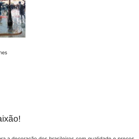
nes
ixão!
para a decoração dos brasileiros com qualidade e preços