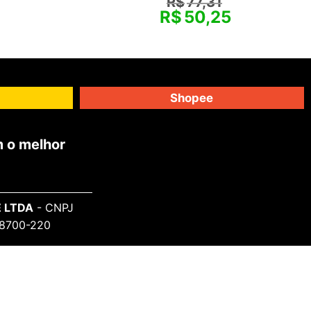
R$
77,31
R$
50,25
Shopee
 o melhor
 LTDA
- CNPJ
 98700-220
SAIBA MAIS