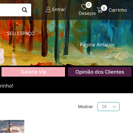
0
0
Entrar
Carrinho
Desejos
SEU ESPAÇO
Página Anterior
Galeria Vip
Opinião dos Clientes
rinho!
Produtos
Mostrar
por
página