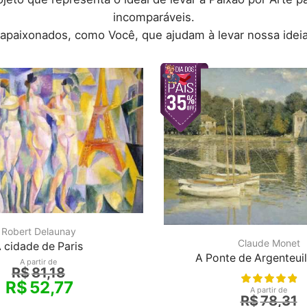
incomparáveis.
 apaixonados, como Você, que ajudam à levar nossa ideia
Robert Delaunay
Claude Monet
 cidade de Paris
A Ponte de Argenteuil
A partir de
R$
81,18
R$
52,77
A partir de
R$
78,31