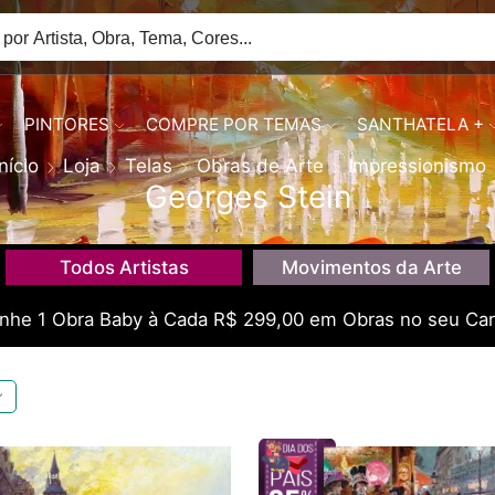
PINTORES
COMPRE POR TEMAS
SANTHATELA +
Início
Loja
Telas
Obras de Arte
Impressionismo
Georges Stein
Todos Artistas
Movimentos da Arte
he 1 Obra Baby à Cada R$ 299,00 em Obras no seu Car