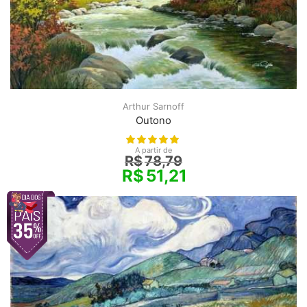
Arthur Sarnoff
Outono
A partir de
R$
78,79
R$
51,21