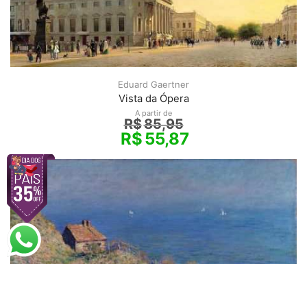
Eduard Gaertner
Vista da Ópera
A partir de
R$
85,95
R$
55,87