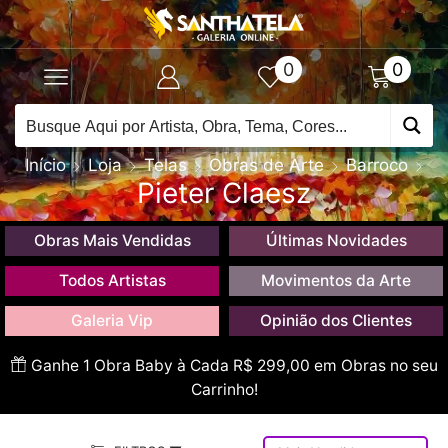
0
0
Início
Loja
Telas
Obras de Arte
Barroco
Pieter Claesz
Obras Mais Vendidas
Últimas Novidades
Todos Artistas
Movimentos da Arte
Galeria Vip
Opinião dos Clientes
Ganhe 1 Obra Baby à Cada R$ 299,00 em Obras no seu
Carrinho!