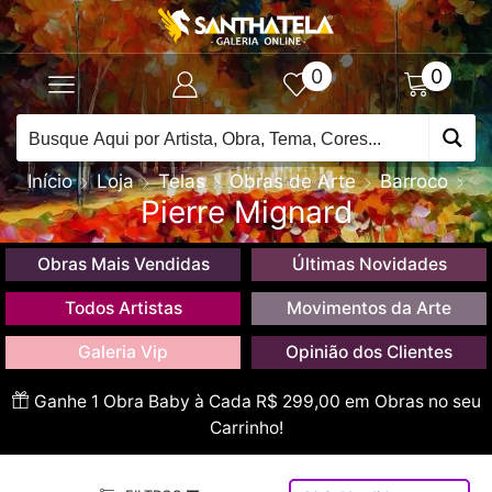
0
0
Início
Loja
Telas
Obras de Arte
Barroco
Pierre Mignard
Obras Mais Vendidas
Últimas Novidades
Todos Artistas
Movimentos da Arte
Galeria Vip
Opinião dos Clientes
Ganhe 1 Obra Baby à Cada R$ 299,00 em Obras no seu
Carrinho!