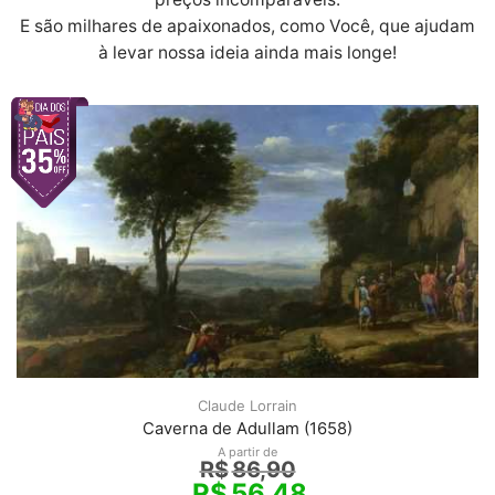
E são milhares de apaixonados, como Você, que ajudam
à levar nossa ideia ainda mais longe!
Claude Lorrain
Caverna de Adullam (1658)
A partir de
R$
86,90
R$
56,48