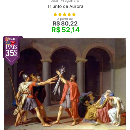
Jean Fragonard
Triunfo de Aurora
A partir de
R$
80,22
R$
52,14