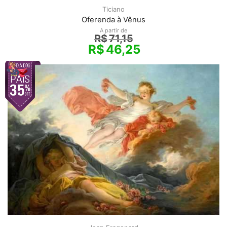
Ticiano
Oferenda à Vênus
A partir de
R$
71,15
R$
46,25