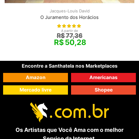
Jacques-Louis David
O Juramento dos Horácios
A partir de
R$
77,36
R$
50,28
Encontre a Santhatela nos Marketplaces
Amazon
Americanas
Mercado livre
Shopee
Os Artistas que Você Ama com o melhor
Serviço da Internet.