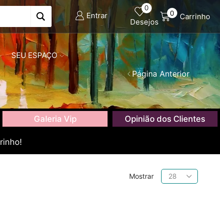
0
0
Entrar
Carrinho
Desejos
SEU ESPAÇO
Página Anterior
Galeria Vip
Opinião dos Clientes
rinho!
Produtos
Mostrar
por
página