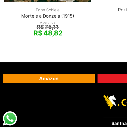
Port
Egon Schiele
Morte e a Donzela (1915)
A partir de
R$
75,11
R$
48,82
Amazon
Santha