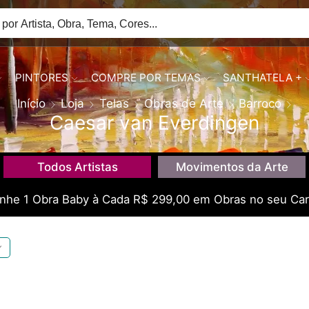
PINTORES
COMPRE POR TEMAS
SANTHATELA +
Início
Loja
Telas
Obras de Arte
Barroco
Caesar van Everdingen
Todos Artistas
Movimentos da Arte
he 1 Obra Baby à Cada R$ 299,00 em Obras no seu Car