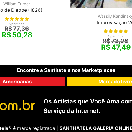
William Turner
o de Dieppe (1826)
Wassily Kandinsk
Improvisação 2
A partir de
R$
77,36
R$
50,28
A partir de
R$
73,06
R$
47,49
Encontre a Santhatela nos Marketplaces
Americanas
Mercado livre
Os Artistas que Você Ama com
Serviço da Internet.
tela®
é marca registrada |
SANTHATELA GALERIA ONLINE