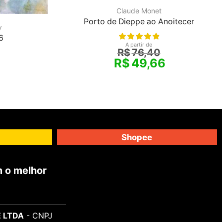
Claude Monet
Porto de Dieppe ao Anoitecer
y
6
A partir de
R$
76,40
R$
49,66
Shopee
 o melhor
 LTDA
- CNPJ