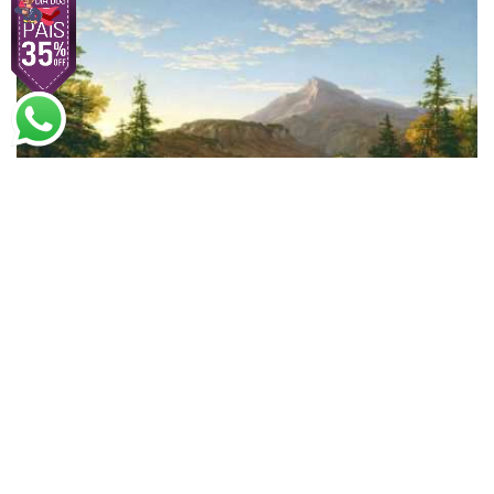
Thomas Cole
A Volta dos Caçadores (1845)
A partir de
R$
83,47
R$
54,26