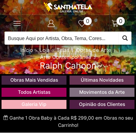
0
0
Início
Loja
Telas
Obras de Arte
Arte Contemporânea
Ralph Cahoon
Obras Mais Vendidas
Últimas Novidades
Todos Artistas
Movimentos da Arte
Galeria Vip
Opinião dos Clientes
Ganhe 1 Obra Baby à Cada R$ 299,00 em Obras no seu
Carrinho!