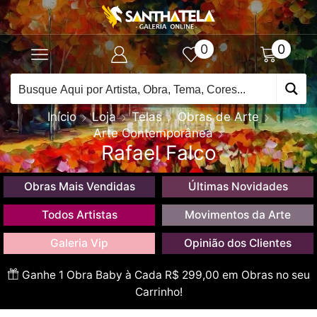
0
0
Início
Loja
Telas
Obras de Arte
Arte Contemporânea
Rafael Falco
Obras Mais Vendidas
Últimas Novidades
Todos Artistas
Movimentos da Arte
Galeria Vip
Opinião dos Clientes
Ganhe 1 Obra Baby à Cada R$ 299,00 em Obras no seu
Carrinho!