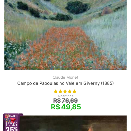
Claude Monet
Campo de Papoulas no Vale em Giverny (1885)
A partir de
R$
76,69
R$
49,85