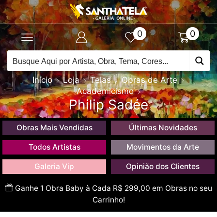
0
0
Início
Loja
Telas
Obras de Arte
Academicismo
Philip Sadée
Obras Mais Vendidas
Últimas Novidades
Todos Artistas
Movimentos da Arte
Galeria Vip
Opinião dos Clientes
Ganhe 1 Obra Baby à Cada R$ 299,00 em Obras no seu
Carrinho!