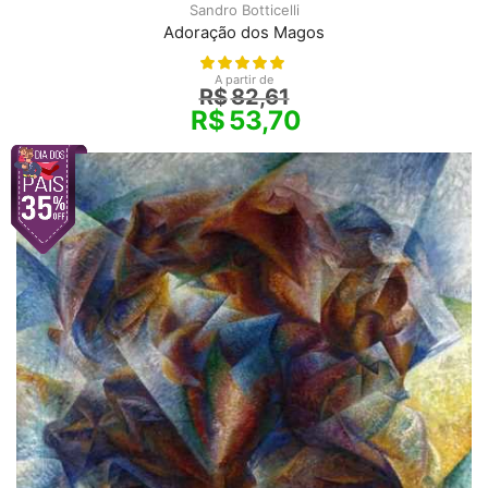
Sandro Botticelli
Adoração dos Magos
A partir de
R$
82,61
R$
53,70