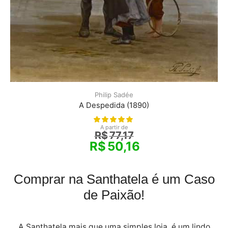
Philip Sadée
A Despedida (1890)
A partir de
R$
77,17
R$
50,16
Comprar na Santhatela é um Caso
de Paixão!
A Santhatela mais que uma simples loja, é um lindo