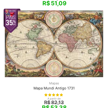
R$
51,09
Mapas
Mapa Mundi Antigo 1731
A partir de
R$
82,13
R$
53,38