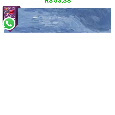
R$
53,38
Vincent van Gogh
Campos de Grãos (1890)
A partir de
R$
77,83