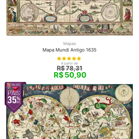
Mapas
Mapa Mundi Antigo 1635
A partir de
R$
78,31
R$
50,90