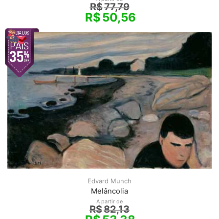
R$
77,79
R$
50,56
Edvard Munch
Melâncolia
A partir de
R$
82,13