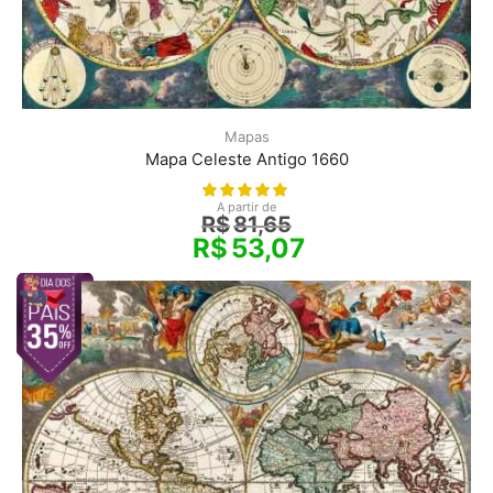
Mapas
Mapa Celeste Antigo 1660
A partir de
R$
81,65
R$
53,07