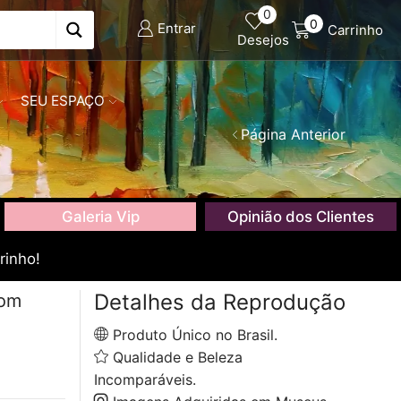
0
0
Entrar
Carrinho
Desejos
SEU ESPAÇO
Página Anterior
Galeria Vip
Opinião dos Clientes
rinho!
Detalhes da Reprodução
com
Produto Único no Brasil.
Qualidade e Beleza
Incomparáveis.