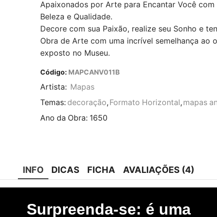
Apaixonados por Arte para Encantar Você com
Beleza e Qualidade.
Decore com sua Paixão, realize seu Sonho e te
Obra de Arte com uma incrível semelhança ao or
exposto no Museu.
Código:
MAPCANV011B
Artista:
Mapas
Temas:
decoração
,
Formato Horizontal
,
mapas an
Ano da Obra:
1650
INFO
DICAS
FICHA
AVALIAÇÕES (4)
Surpreenda-se: é uma