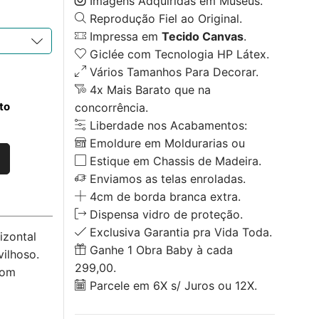
Imagens Adquiridas em Museus.
Reprodução Fiel ao Original.
Impressa em
Tecido Canvas
.
Giclée com Tecnologia HP Látex.
Vários Tamanhos Para Decorar.
4x Mais Barato que na
to
concorrência.
Liberdade nos Acabamentos:
Emoldure em Moldurarias ou
Estique em Chassis de Madeira.
Enviamos as telas enroladas.
4cm de borda branca extra.
Dispensa vidro de proteção.
Exclusiva Garantia pra Vida Toda.
izontal
Ganhe 1 Obra Baby à cada
ilhoso.
299,00.
com
Parcele em 6X s/ Juros ou 12X.