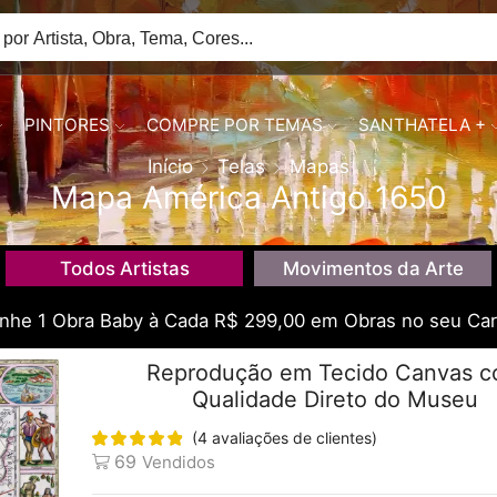
PINTORES
COMPRE POR TEMAS
SANTHATELA +
Início
Telas
Mapas
Mapa América Antigo 1650
Todos Artistas
Movimentos da Arte
he 1 Obra Baby à Cada R$ 299,00 em Obras no seu Car
Reprodução em Tecido Canvas 
Qualidade Direto do Museu
(
4
avaliações de clientes)
69
Vendidos