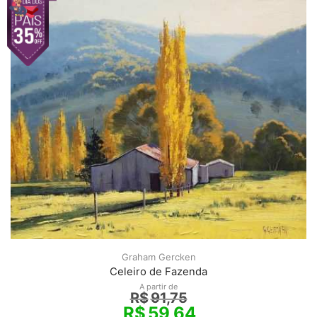
Graham Gercken
Celeiro de Fazenda
A partir de
R$
91,75
R$
59,64