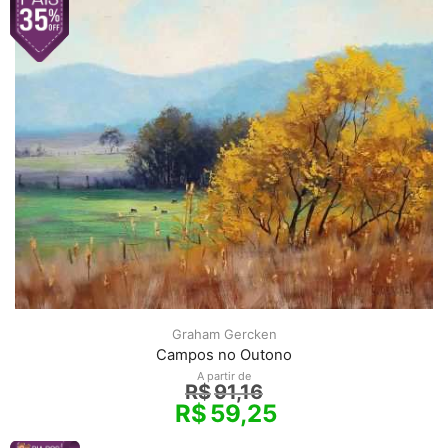
Graham Gercken
Campos no Outono
A partir de
R$
91,16
R$
59,25