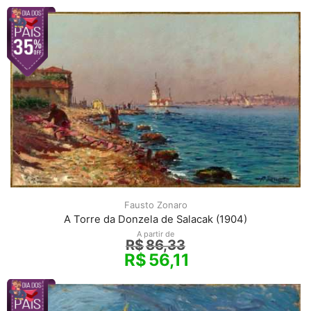
Fausto Zonaro
A Torre da Donzela de Salacak (1904)
A partir de
R$
86,33
R$
56,11