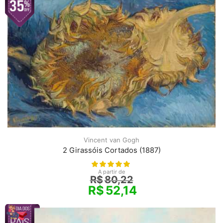
Vincent van Gogh
2 Girassóis Cortados (1887)
A partir de
R$
80,22
R$
52,14